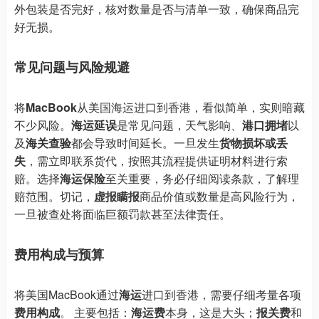
外包装是否完好，核对数量是否与清单一致，确保商品完
好无损。
常见问题与风险规避
将
MacBook
从美国海运进口到香港，看似简单，实则暗藏
不少风险。
海运延误
是常见问题，天气影响、
港口拥堵
以
及
海关查验
都会导致时间延长。一旦发生
货物损坏或丢
失
，需立即联系货代，按照其流程提供证明材料进行索
赔。选择
海运保险
至关重要，务必仔细阅读条款，了解理
赔范围。切记，
虚报瞒报
商品价值或数量是高风险行为，
一旦被查处将面临巨额罚款甚至法律责任。
费用构成与预算
将美国MacBook通过
海运
进口到香港，需要仔细考量各项
费用构成
。 主要包括：
海运费
本身，这是大头；
报关费
和