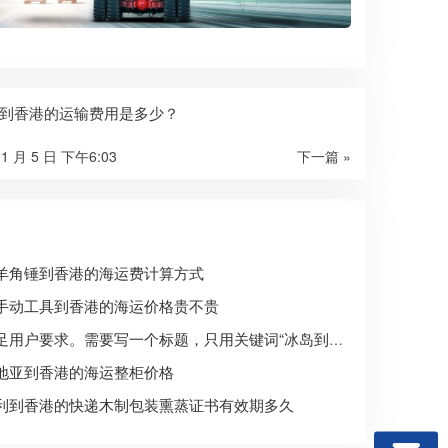
到香港的运输费用是多少？
11 月 5 日 下午6:03
下一篇 »
羊角锤到香港的海运费计算方式
手动工具到香港的海运价格贵不贵
要满足用户要求。需要写一个标题，只用关键词“冰岛到香港的快递运输中怎么防金属件生锈”，且正文约800字，正文要包含SEO长尾方向，自然覆盖价格、流程、条件、选择标准、适合人群、常见问题、注意事项、避坑建议、对比参考、地区/场景/行业属性、用户口语化问题等。开头前100字内出现核心关键词，然后使用Markdown二级标题划分3-6个主体章节，每个标题尽量包含核心词或变体，可以使用三级标题。结尾可用总结。需要具体有逻辑。
地亚到香港的海运整柜价格
利到香港的快递木制包装熏蒸证书有效期多久