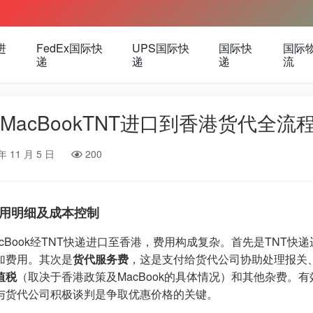
进
FedEx国际快
UPS国际快
国际快
国际
递
递
递
流
MacBookTNT进口到香港货代全流
年 11 月 5 日
200
用明细及成本控制
acBook经TNT快递进口至香港，费用构成复杂。首先是TNT快
加费用。其次是
货代服务费
，这是支付给货代公司协助处理报关
值税
（取决于香港政策及MacBook的具体情况）和其他杂费。有
与货代公司积极谈判是争取优惠价格的关键。