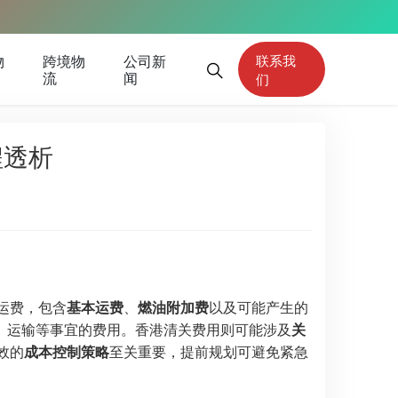
物
跨境物
公司新
联系我
流
闻
们
程透析
递运费，包含
基本运费
、
燃油附加费
以及可能产生的
、运输等事宜的费用。香港清关费用则可能涉及
关
效的
成本控制策略
至关重要，提前规划可避免紧急