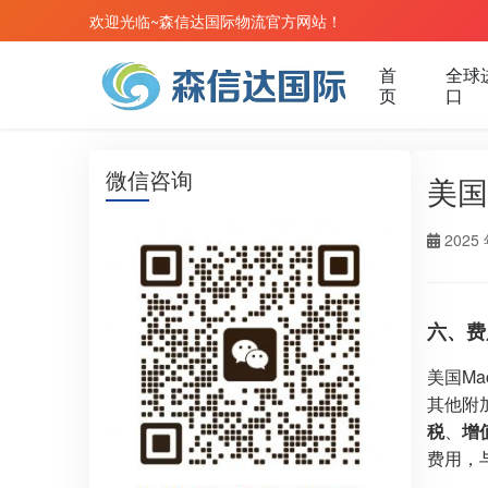
欢迎光临~森信达国际物流官方网站！
首
全球
页
口
微信咨询
美国
2025 
六、费
美国M
其他附
税
、
增
费用，