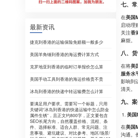
七、常
在
美国M
启动理
最新资讯
关注
香
麻烦。
捷克到香港的运输保险免赔额一般多少
八、货
美国羊角锤到香港的海运费计算方式
在将
美国
克罗地亚到香港的临时订单报价怎么算
服务水
美国手动工具到香港的海运价格贵不贵
影响到
清关。
冰岛到香港的快递中转运输费怎么计算
九、案
要满足用户要求。需要写一个标题，只用
关键词“冰岛到香港的快递运输中怎么防金
美国
属件生锈”，且正文约800字，正文要包含
SEO长尾方向，自然覆盖价格、流程、条
在
美国M
件、选择标准、适合人群、常见问题、注
意事项、避坑建议、对比参考、地区/场景/
沟通。