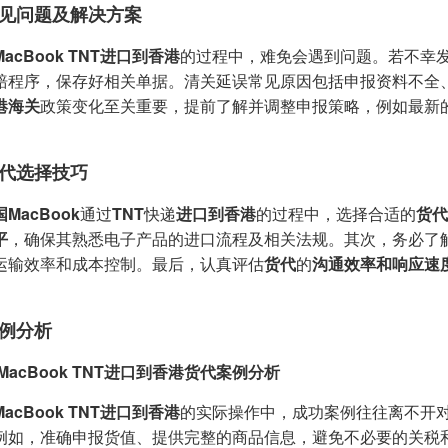
见问题及解决方案
acBook TNT进口到香港
的过程中，难免会遇到问题。若不幸发
赔程序，保存好相关单据。清关延误常见原因包括申报资料不全
港海关
政策变化至关重要，提前了解并调整申报策略，例如最新
代选择技巧
MacBook
通过
TNT
快递
进口到香港
的过程中，选择合适的
货代
平
，确保其熟悉电子产品的进口流程及相关法规。其次，务必了
运输效率和成本控制。最后，认真评估
货代
的
沟通效率和响应速
例分析
MacBook TNT进口到香港货代案例分析
acBook TNT进口到香港
的实际操作中，成功案例往往离不开
例如，准确申报货值、提供完整的商品信息，避免不必要的关税和