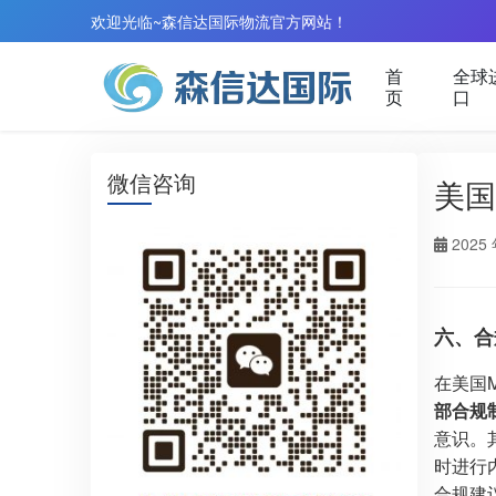
欢迎光临~森信达国际物流官方网站！
首
全球
页
口
微信咨询
美国
2025 
六、合
在美国
部合规
意识。
时进行
合规建