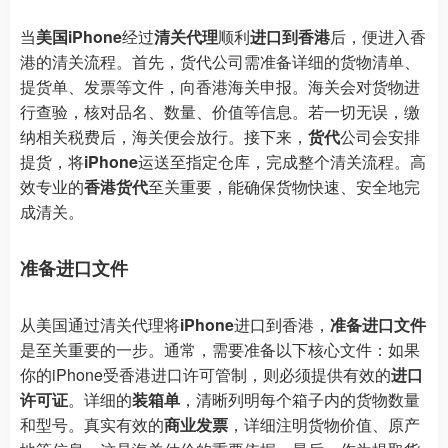
当
美国iPhone
经过
清关代理
顺利
进口到香港
后，便进入香
港的清关流程。首先，货代公司需准备详细的货物清单、
提货单、发票等文件，向香港海关申报。海关会对货物进
行查验，核对品名、数量、价值等信息。若一切无误，缴
纳相关税费后，海关便会放行。接下来，
货代
公司会安排
提货，将
iPhone
运送至指定仓库，完成整个清关流程。高
效专业的
香港货代
至关重要，能确保货物快速、安全地完
成清关。
准备进口文件
从美国通过清关代理将
iPhone
进口到香港，
准备进口文件
是至关重要的一步。通常，需要准备以下核心文件：如果
你的iPhone受香港进口许可管制，则必须提供有效的
进口
许可证
。详细的
装箱单
，清晰列明每个箱子内的货物数量
和型号。真实有效的
商业发票
，详细注明货物价值、原产