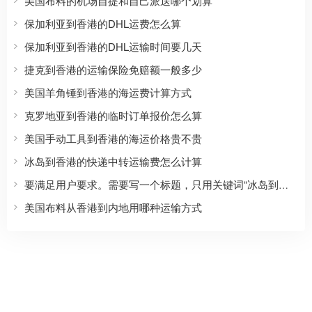
美国布料的机场自提和自己派送哪个划算
保加利亚到香港的DHL运费怎么算
保加利亚到香港的DHL运输时间要几天
捷克到香港的运输保险免赔额一般多少
美国羊角锤到香港的海运费计算方式
克罗地亚到香港的临时订单报价怎么算
美国手动工具到香港的海运价格贵不贵
冰岛到香港的快递中转运输费怎么计算
要满足用户要求。需要写一个标题，只用关键词“冰岛到香港的快递运输中怎么防金属件生锈”，且正文约800字，正文要包含SEO长尾方向，自然覆盖价格、流程、条件、选择标准、适合人群、常见问题、注意事项、避坑建议、对比参考、地区/场景/行业属性、用户口语化问题等。开头前100字内出现核心关键词，然后使用Markdown二级标题划分3-6个主体章节，每个标题尽量包含核心词或变体，可以使用三级标题。结尾可用总结。需要具体有逻辑。
美国布料从香港到内地用哪种运输方式