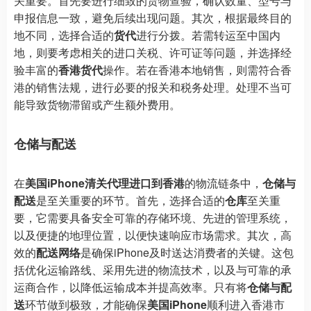
关重要。首先要进行细致的货物查验，确认数量、型号与
申报信息一致，避免后续出现问题。其次，根据最终目的
地不同，选择合适的
货代
进行分拨。若需转运至中国内
地，则要考虑相关的进口关税、许可证等问题，并选择经
验丰富的
香港货代
操作。若在香港本地销售，则需符合香
港的销售法规，进行必要的报关和税务处理。处理不当可
能导致货物滞留或产生额外费用。
仓储与配送
在
美国iPhone清关代理进口到香港
的物流链条中，
仓储与
配送
是至关重要的环节。首先，选择合适的
仓库
至关重
要，它需要具备安全可靠的存储环境、先进的管理系统，
以及便捷的地理位置，以便快速响应市场需求。其次，高
效的
配送网络
是确保iPhone及时送达消费者的关键。这包
括优化运输路线、采用先进的物流技术，以及与可靠的承
运商合作，以降低运输成本并提高效率。只有将
仓储与配
送
环节做到极致，才能确保
美国iPhone
顺利进入香港市