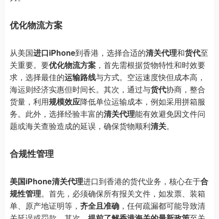
优化物流方案
从美国
进口iPhone
到香港，选择合适的
清关代理
和
货代
至
关重要。要
优化物流方案
，首先需根据货物特性和时效要
求，选择最佳的
运输路线
与方式。空运速度快但成本高，
海运则经济实惠但时间长。其次，通过与
货代
协商，整合
货量，利用
规模效应
降低单位运输成本，例如采用拼箱服
务。此外，选择经验丰富的
清关代理
能有效避免因文件问
题或海关查验造成的延误，确保货物顺利
清关
。
合规性管理
美国iPhone清关代理
进口到香港的货代业务，核心在于
合
规性管理
。首先，必须确保所有报关文件，如发票、装箱
单、原产地证明等，
齐全且准确
，任何疏漏都可能导致清
关延误或罚款。其次，
提前了解香港海关的最新政策
至关