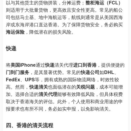
以与其他货主的货物拼装，分摊运费；
整柜海运（FCL）
则适用于大批量货物，更高效且安全性更高。常见的船公
司包括马士基、地中海航运等，航线则通常是从美国西海
岸或东海岸港口直达香港。为了保障货物安全，务必购买
海运保险
，降低潜在的损失风险。
快递
将
美国iPhone
通过
快递
清关代理
进口到香港
，提供便捷的
门到门服务
，是其显著优势。常见的
快递公司
如
DHL
、
FedEx
、
UPS
等，拥有成熟的国际物流网络，时效性较
高。然而，
快递清关
也面临潜在的
关税问题
，成本可能增
加。选择合适的
清关代理
能够有效降低风险，但具体税费
取决于香港海关的评估。此外，个人使用和商业用途的申
报要求也有所不同，务必如实申报，以免影响清关。
四、香港的清关流程