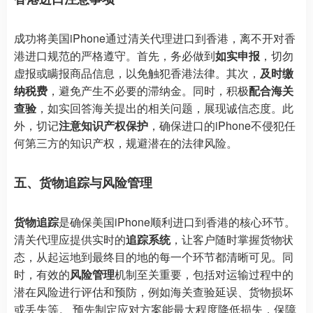
成功将美国iPhone通过清关代理进口到香港，离不开对香
港进口规范的严格遵守。首先，务必做到
如实申报
，切勿
虚报或瞒报商品信息，以免触犯香港法律。其次，
及时缴
纳税费
，避免产生不必要的滞纳金。同时，积极
配合海关
查验
，如实回答海关提出的相关问题，展现诚信态度。此
外，切记
注意知识产权保护
，确保进口的iPhone不侵犯任
何第三方的知识产权，规避潜在的法律风险。
五、货物追踪与风险管理
货物追踪
是确保美国iPhone顺利进口到香港的核心环节。
清关代理应提供实时的
追踪系统
，让客户随时掌握货物状
态，从起运地到最终目的地的每一个环节都清晰可见。同
时，有效的
风险管理
机制至关重要，包括对运输过程中的
潜在风险进行评估和预防，例如海关查验延误、货物损坏
或丢失等。 预先制定应对方案能最大程度降低损失，保障