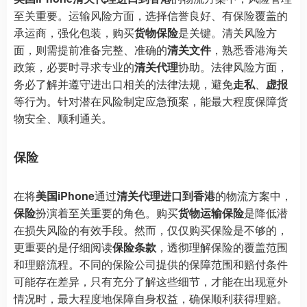
至关重要。运输风险方面，选择信誉良好、有保险覆盖的
承运商，强化包装，购买
货物保险
是关键。清关风险方
面，则需提前准备完整、准确的
清关文件
，熟悉香港海关
政策，必要时寻求专业的
清关代理
协助。法律风险方面，
务必了解并遵守进出口相关的法律法规，避免
走私
、
虚报
等行为。针对潜在风险制定应急预案，能最大程度保障货
物安全、顺利通关。
保险
在将
美国iPhone
通过
清关代理进口到香港
的物流方案中，
保险
扮演着至关重要的角色。购买
货物运输保险
是降低潜
在损失风险的有效手段。然而，仅仅购买保险是不够的，
更重要的是仔细阅读
保险条款
，透彻理解保险的覆盖范围
和理赔流程。不同的保险公司提供的保障范围和赔付条件
可能存在差异，只有充分了解这些细节，才能在出现意外
情况时，最大程度地保障自身权益，确保顺利获得理赔。