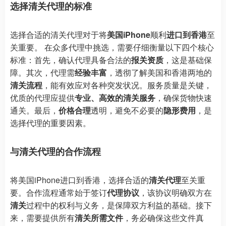
选择清关代理的标准
选择合适的清关代理对于将
美国iPhone
顺利
进口到香港
至
关重要。 在众多代理中挑选，需要仔细衡量以下四个核心
标准：首先，确认代理具备合法的
报关资质
，这是基础保
障。其次，代理需
经验丰富
，透彻了解美国和香港两地的
清关流程
，能有效应对各种突发状况。服务质量是关键，
优质的代理应提供
专业、高效的清关服务
，确保货物快速
通关。最后，
价格合理
透明，避免不必要的
隐形费用
，是
选择代理的重要因素。
与清关代理的合作流程
将美国iPhone进口到香港，选择合适的
清关代理
至关重
要。合作流程通常始于签订
代理协议
，该协议明确双方在
清关
过程中的权利与义务，是保障双方利益的基础。接下
来，需要提供所有
清关所需文件
，务必确保这些文件真