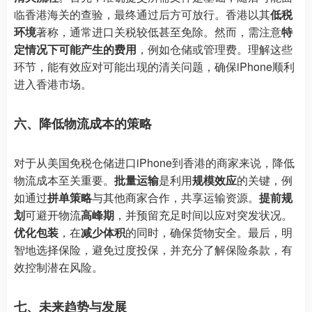
临香港海关的查验，最终通过后方可放行。香港以其
低税
环境
著称，通常进口关税较低甚至免除。然而，需注意
特
定情况下可能产生的费用
，例如仓储或管理费。理解这些
环节，能有效应对可能出现的清关问题，确保iPhone顺利
进入香港市场。
六、降低物流成本的策略
对于从美国免税仓储进口iPhone到香港的商家来说，降低
物流成本至关重要。
批量运输
是利用
规模效应
的关键，例
如通过
拼单策略
与其他商家合作，共享运输资源。
提前规
划
可避开物流
高峰期
，并预留充足时间以应对突发状况。
优化包装
，在
减少体积
的同时，确保货物安全。最后，明
智地选择保险，避免过度投保，并充分了解保险条款，有
效控制潜在风险。
七、未来趋势与发展