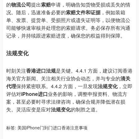
的
物流公司
提出
索赔
申请，明确告知货物受损或丢失的情
况。随后，迅速准备必要的
索赔文件和证据
，例如装箱
单、发票、提货单、受损照片或遗失证明等，以便物流公
司能够快速审核并处理您的索赔请求。务必保存所有沟通
记录，并持续跟进索赔进度，确保您的权益得到保障。
法规变化
时刻关注
香港进口法规
是关键。4.4.1 方面，建议订阅香港
海关官方新闻、关注相关行业协会动态，并与专业的
清关
代理
保持紧密联系。4.4.2 方面，一旦发现
法规变化
，立即
评估对
iPhone进口
业务的影响，调整申报资料、物流方
案，甚至必要时寻求法律咨询，确保合规并降低潜在损
失。灵活应变是应对
法规变化
的制胜之道。
标签:
美国iPhone门到门进口香港注意事项