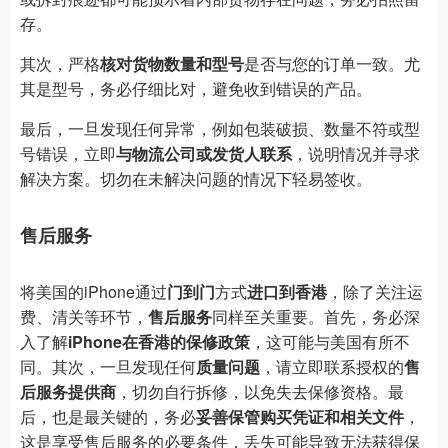
存。
其次，严格
核对货物数量和型号
是否与您的订单一致。尤
其是型号，务必仔细比对，避免收到错误的产品。
最后，一旦发现任何异常，例如包装破损、数量不符或型
号错误，立即
与物流公司或发货人联系
，说明情况并寻求
解决方案。切勿在未解决问题的情况下轻易签收。
售后服务
将美国的iPhone通过
门到门
方式
进口到香港
，除了关注运
费、清关等环节，
售后服务
同样至关重要。首先，务必深
入了解
iPhone在香港的保修政策
，这可能与美国有所不
同。其次，一旦发现任何
质量问题
，请立即联系授权的
售
后服务提供商
，切勿自行拆修，以免失去保修资格。最
后，也是最关键的，务必
妥善保管购买凭证和相关文件
，
这是享受售后服务的必要条件，丢失可能导致无法获得保