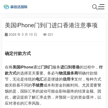
美国iPhone门到门进口香港注意事项
2026 年 3 月 10 日
221
确定付款方式
在将
美国iPhone
通过
门到门
服务
进口到香港
的过程中，
付
款方式
的选择至关重要。务必与
物流服务商
明确付款细
节，无论是传统的
电汇
还是便捷的
信用卡
支付，每种方式
都关联着不同的
手续费
成本和资金到账时间。尤其需要警
惕的是，国际汇率的波动可能会影响最终的结算金额。因
此，建议提前了解汇率走势，并预留一定的资金缓冲，以
应对潜在的汇率风险。