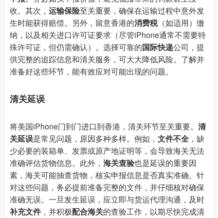
收。其次，
运输保险
至关重要，确保在运输过程中意外发
生时能获得赔偿。另外，留意香港的
消费税
（如适用）缴
纳，以及相关进口许可证要求（尽管iPhone通常不需要特
殊许可证，但仍需确认）。选择可靠的
国际快递
公司，提
供完整的追踪信息和清关服务，可大大降低风险。了解并
准备好这些环节，能有效应对可能出现的问题。
清关延误
将美国iPhone门到门进口到香港，清关环节至关重要。
清
关延误
是常见问题，原因多种多样。例如，
文件不全
，缺
少必要的装箱单、发票或原产地证明等，会导致海关无法
准确评估货物信息。此外，
海关查验
也是延误的重要因
素，海关可能抽查货物，核实申报信息是否真实准确。针
对这些问题，务必提前准备完整的文件，并仔细核对确保
准确无误。一旦发生延误，应立即与货运代理沟通，及时
补充文件
，并积极
配合海关
的查验工作，以期尽快完成清