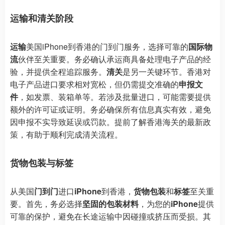
运输和清关阶段
运输
美国iPhone到香港的门到门服务，选择可靠的
国际物
流
伙伴至关重要。务必确认承运商具备处理电子产品的经
验，并提供全程追踪服务。
清关
是另一关键环节。香港对
电子产品进口要求相对宽松，但仍需提交准确的
申报文
件
，如发票、装箱单等。若涉及批量进口，可能需要提供
额外的许可证或证明。务必确保所有信息真实有效，避免
因申报不实导致延误或罚款。提前了解香港海关的最新政
策，有助于顺利完成清关流程。
货物包装与标签
从美国
门到门
进口
iPhone
到香港，
货物包装
和
标签
至关重
要。首先，务必选择
坚固的包装材料
，为您的
iPhone
提供
可靠的保护，避免在长途运输中因碰撞或挤压而受损。其