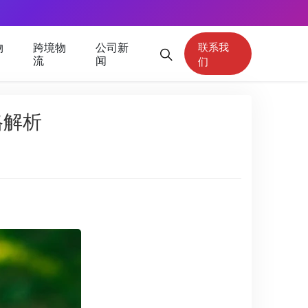
物
跨境物
公司新
联系我
流
闻
们
格解析