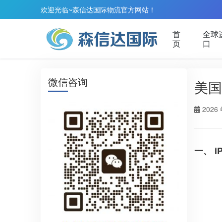
欢迎光临~森信达国际物流官方网站！
首
全球
页
口
微信咨询
美国
2026 
一、 