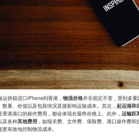
运拼箱进口iPhone到香港，
物流价格
并非固定不变，受到多重
、数量、价值以及包装情况直接影响运输成本。其次，
起运港和
及香港港口的操作费用，都会体现在最终价格上。此外，
运输距
以及各种
其他费用
，如报关费、文件费、保险费、港口操作费和
能更有效地控制物流成本。