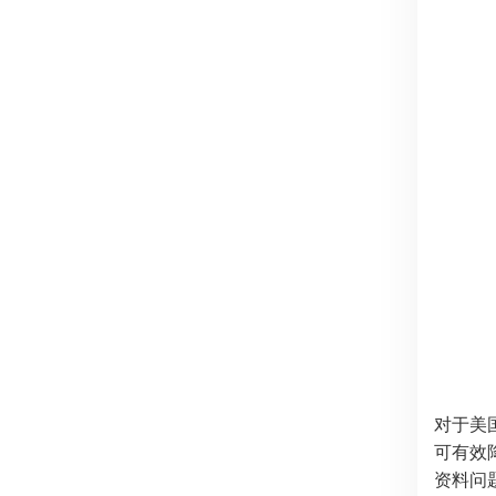
对于美
可有效
资料问