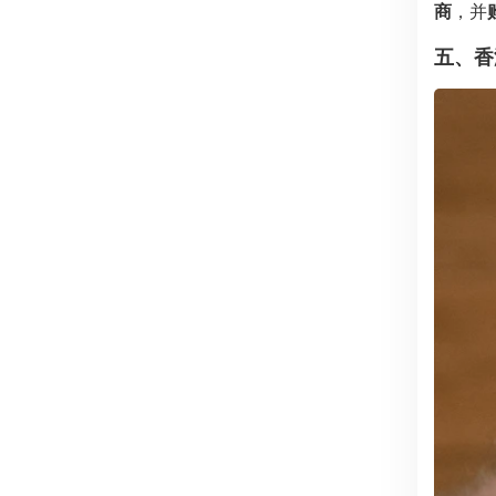
商
，并
五、香