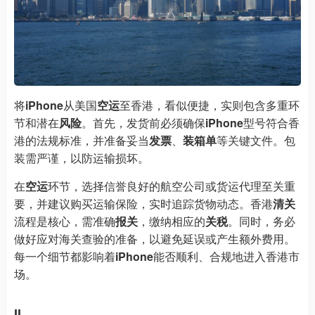
将
iPhone
从美国
空运
至香港，看似便捷，实则包含多重环
节和潜在
风险
。首先，发货前必须确保
iPhone
型号符合香
港的法规标准，并准备妥当
发票
、
装箱单
等关键文件。包
装需严谨，以防运输损坏。
在
空运
环节，选择信誉良好的航空公司或货运代理至关重
要，并建议购买运输保险，实时追踪货物动态。香港
清关
流程是核心，需准确
报关
，缴纳相应的
关税
。同时，务必
做好应对海关查验的准备，以避免延误或产生额外费用。
每一个细节都影响着
iPhone
能否顺利、合规地进入香港市
场。
II.