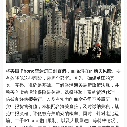
将
美国iPhone空运进口到香港
，面临潜在的
清关风险
。要
有效降低这些风险，需周全部署。首先，确保
单证
的真
实、完整、准确是基础。了解香港
海关
最新政策法规，并
购买合适的运输保险是关键。选择经验丰富的
货运代理
、
信誉良好的
报关行
、以及有实力的
航空公司
至关重要。如
实申报货物价值，积极配合海关查验，及时缴纳关税，规
范申报流程，降低被海关质疑的概率。同时，针对电池运
输、二手iPhone进口限制、以及大批量进口等特殊情况，