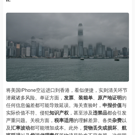
将美国iPhone空运进口到香港，看似便捷，实则清关环节
潜藏诸多风险。单证方面，
发票
、
装箱单
、
原产地证明
的
任何信息偏差都可能导致延误。海关查验时，
申报价值
与
实际价值不符、侵犯
知识产权
，甚至涉及
违禁品
都会引发
严重问题。关税方面，
税率适用
的理解差异、各类
杂费
以
及
汇率波动
都可能增加成本。此外，
货物丢失或损坏
、
航