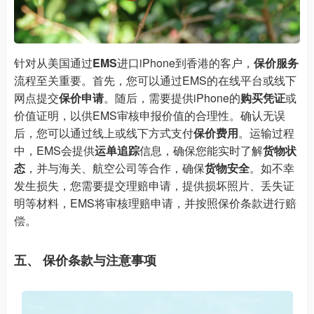
针对从美国通过
EMS
进口iPhone到香港的客户，
保价服务
流程至关重要。首先，您可以通过EMS的在线平台或线下
网点提交
保价申请
。随后，需要提供iPhone的
购买凭证
或
价值证明，以供EMS审核申报价值的合理性。确认无误
后，您可以通过线上或线下方式支付
保价费用
。运输过程
中，EMS会提供
运单追踪
信息，确保您能实时了解
货物状
态
，并与海关、航空公司等合作，确保
货物安全
。如不幸
发生损失，您需要提交理赔申请，提供损坏照片、丢失证
明等材料，EMS将审核理赔申请，并按照保价条款进行赔
偿。
五、 保价条款与注意事项