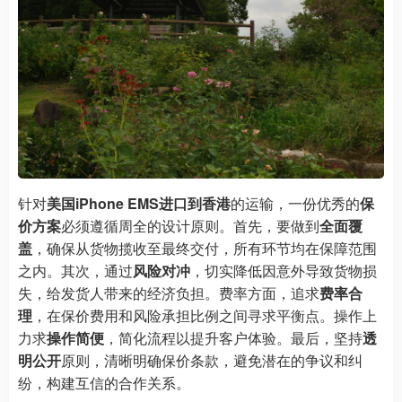
针对
美国iPhone EMS进口到香港
的运输，一份优秀的
保
价方案
必须遵循周全的设计原则。首先，要做到
全面覆
盖
，确保从货物揽收至最终交付，所有环节均在保障范围
之内。其次，通过
风险对冲
，切实降低因意外导致货物损
失，给发货人带来的经济负担。费率方面，追求
费率合
理
，在保价费用和风险承担比例之间寻求平衡点。操作上
力求
操作简便
，简化流程以提升客户体验。最后，坚持
透
明公开
原则，清晰明确保价条款，避免潜在的争议和纠
纷，构建互信的合作关系。