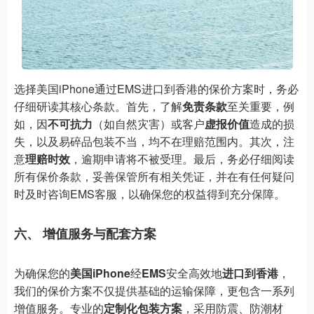
选择美国iPhone通过EMS进口到香港的保价方案时，务必
仔细研读其核心条款。首先，了解
免责条款
至关重要，例
如，因
不可抗力
（如自然灾害）或客户
虚报价值
造成的损
失，以及易碎品包装不当，均不在理赔范围内。其次，注
意
理赔时效
，逾期申请将不被受理。最后，务必仔细阅读
所有保价条款，妥善保管所有相关凭证，并在有任何疑问
时及时咨询EMS客服，以确保您的权益得到充分保障。
六、 增值服务与配套方案
为确保您的
美国iPhone
经
EMS
安全高效地
进口到香港
，
我们的保价方案不仅提供基础的运输保障，更包含一系列
增值服务。专业的
定制化包装方案
，采用防震、防潮材