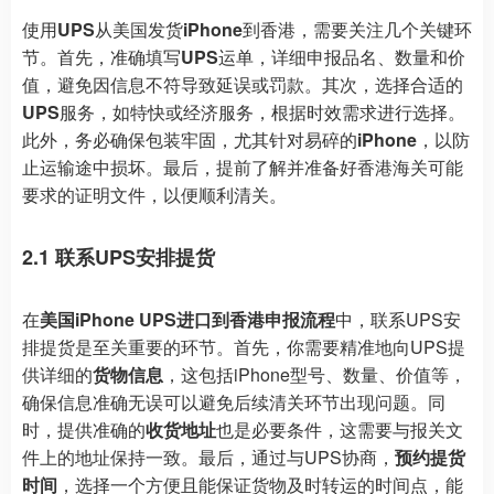
使用
UPS
从美国发货
iPhone
到香港，需要关注几个关键环
节。首先，准确填写
UPS
运单，详细申报品名、数量和价
值，避免因信息不符导致延误或罚款。其次，选择合适的
UPS
服务，如特快或经济服务，根据时效需求进行选择。
此外，务必确保包装牢固，尤其针对易碎的
iPhone
，以防
止运输途中损坏。最后，提前了解并准备好香港海关可能
要求的证明文件，以便顺利清关。
2.1 联系UPS安排提货
在
美国iPhone UPS进口到香港申报流程
中，联系UPS安
排提货是至关重要的环节。首先，你需要精准地向UPS提
供详细的
货物信息
，这包括iPhone型号、数量、价值等，
确保信息准确无误可以避免后续清关环节出现问题。同
时，提供准确的
收货地址
也是必要条件，这需要与报关文
件上的地址保持一致。最后，通过与UPS协商，
预约提货
时间
，选择一个方便且能保证货物及时转运的时间点，能