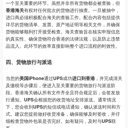
一个至关重要的环节。虽然并非所有货物都会被查验，但
香港海关
有权对任何批次的货物进行抽查。一旦被抽中，
进口商必须积极配合海关的查验工作。配合内容包括提供
详尽的货物清单、发票、原产地证明等相关文件，并确保
货物能够顺利打开接受检查。海关查验旨在核实申报信息
的真实性、确保货物符合香港的法律法规，以及防止违禁
品流入。此环节的效率直接影响整个进口流程的时效性。
四、货物放行与派送
当您的
美国iPhone
通过
UPS
成功
进口到香港
，并完成清关
及缴税等步骤后，便进入至关重要的货物放行与派送阶
段。香港海关确认所有文件齐全且符合规定后，会签发放
行通知。
UPS
会根据您的收货地址安排派送。通常情况
下，您会收到
UPS
的短信或电话通知，确认派送时间和方
式。建议您提前做好收货准备，确保能够及时签收，并仔
细检查货物外包装是否完好。如有疑问，及时与
UPS
联