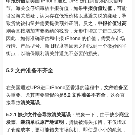
申报价值
是美国 iPhone 通过 UPS 进口到香港的关键环
节。海关会仔细审核申报价值，如果
申报价值过低
，可能
引发海关质疑，认为存在低报价格以逃避关税的嫌疑，导
致货物被扣留并需要提供额外证明。反之，
申报价值过高
则会直接增加需要缴纳的税费，无形中增加了进口成本。
因此，如何准确评估和申报 iPhone 的价值，需要在市场
行情、产品型号、新旧程度等因素之间找到一个微妙的平
衡点，以确保顺利清关并避免不必要的损失。
5.2 文件准备不齐全
在美国通过UPS进口iPhone至香港的流程中，
文件准备
至
关重要。尤其需要警惕的是
5.2 文件准备不齐全
，这会直
接导致
清关延误
。
5.2.1 缺少文件会导致清关延误
：想象一下，由于缺少
商业
发票
、
装箱单
或
原产地证明
，货物被海关扣留，不仅增加
了仓储成本，更可能错失市场良机。即使是小小的疏忽，