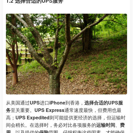
1.2 选择合适的UPS服务
从美国通过
UPS
进口
iPhone
到香港，
选择合适的UPS服
务
至关重要。
UPS Express
通常速度最快，但费用也最
高；
UPS Expedited
则可能提供更经济的选择，但运输时
间会稍长。在选择时，务必对比各项服务的
运输时间
、
费
用
，以及提供的
保险
范围。仔细权衡这些因素，才能确保