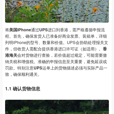
将
美国iPhone
通过
UPS
进口到香港，需严格遵循申报流
程。首先，确保发货人已准备好商业发票、装箱单，详细
列明iPhone的型号、数量和价值。UPS会协助处理报关文
件，但收货人需配合提供香港进口许可证（如适用）。
香
港海关
会对货物进行查验，若价值超过规定，可能需要缴
纳关税和增值税。准确的申报信息至关重要，避免延误或
罚款。特别注意
UPS
运单上的货物描述必须与实际产品一
致，确保顺利通关。
1.1 确认货物信息