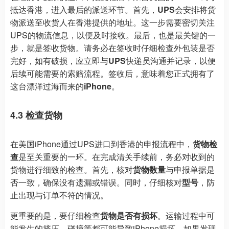
抵达香港，进入最后的派送环节。首先，
UPS
会安排将货
物派送至收货人在香港提供的地址。这一步需要密切关注
UPS的物流信息，以便及时接收。最后，也是最关键的一
步，就是签收货物。请务必在签收时仔细检查外包装是否
完好，如有破损，应立即与
UPS
快递员沟通并记录，以便
后续可能需要的索赔流程。签收后，意味着您正式拥有了
这台漂洋过海而来的
iPhone
。
4.3 检查货物
在美国iPhone通过UPS进口到香港的申报流程中，
货物检
查
是至关重要的一环。在完成清关手续前，务必对收到的
货物进行细致的检查。首先，核对
货物数量
与申报单据是
否一致，确保没有遗漏或错误。同时，仔细核对
型号
，防
止出现与订单不符的情况。
更重要的是，要仔细检查
货物是否有损坏
。运输过程中可
能发生的挤压、碰撞等都可能导致iPhone损坏。如果发现