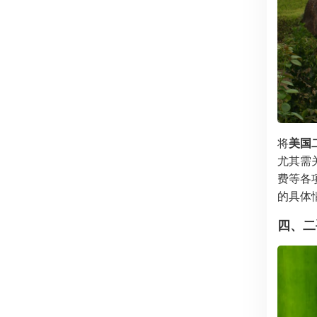
将
美国
尤其需
费等各
的具体
四、二