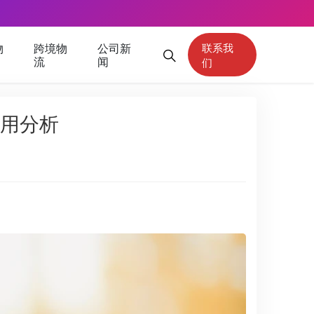
物
跨境物
公司新
联系我
流
闻
们
用分析