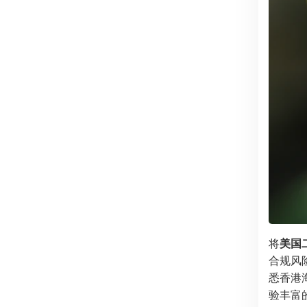
将
美国
合规风
悉香港
验丰富