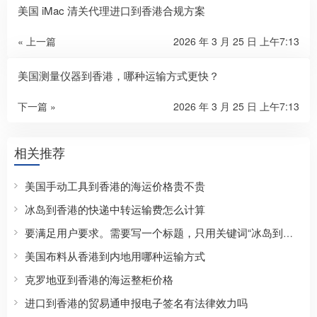
美国 iMac 清关代理进口到香港合规方案
« 上一篇
2026 年 3 月 25 日 上午7:13
美国测量仪器到香港，哪种运输方式更快？
下一篇 »
2026 年 3 月 25 日 上午7:13
相关推荐
美国手动工具到香港的海运价格贵不贵
冰岛到香港的快递中转运输费怎么计算
要满足用户要求。需要写一个标题，只用关键词“冰岛到香港的快递运输中怎么防金属件生锈”，且正文约800字，正文要包含SEO长尾方向，自然覆盖价格、流程、条件、选择标准、适合人群、常见问题、注意事项、避坑建议、对比参考、地区/场景/行业属性、用户口语化问题等。开头前100字内出现核心关键词，然后使用Markdown二级标题划分3-6个主体章节，每个标题尽量包含核心词或变体，可以使用三级标题。结尾可用总结。需要具体有逻辑。
美国布料从香港到内地用哪种运输方式
克罗地亚到香港的海运整柜价格
进口到香港的贸易通申报电子签名有法律效力吗