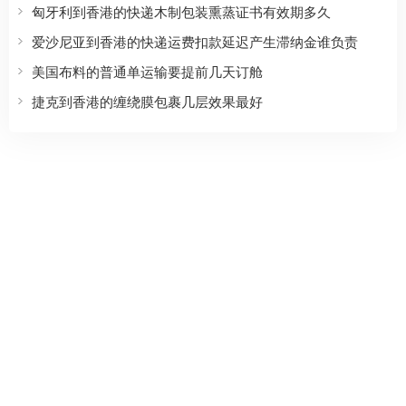
匈牙利到香港的快递木制包装熏蒸证书有效期多久
爱沙尼亚到香港的快递运费扣款延迟产生滞纳金谁负责
美国布料的普通单运输要提前几天订舱
捷克到香港的缠绕膜包裹几层效果最好