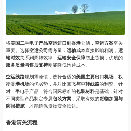
将
美国二手电子产品空运进口到香港
仓储，
空运方案
至关
重要。选择
空运公司
需考量：
运输成本
直接影响利润，
运
输时效
关系到周转效率，
运输安全保障
防止货损，优质的
服务质量与售后支持
则能降低沟通成本。
空运线路
规划需谨慎，选择合适的
美国主要出口机场
，权
衡
香港机场
的优劣势，并对比
直飞与中转线路
的利弊。针
对二手电子产品，符合国际标准的
包装材料
是基础，针对
不同类型产品制定专属
包装方案
，采取有效的
货物加固与
防损措施
，才能确保货物安全抵达。
香港清关流程