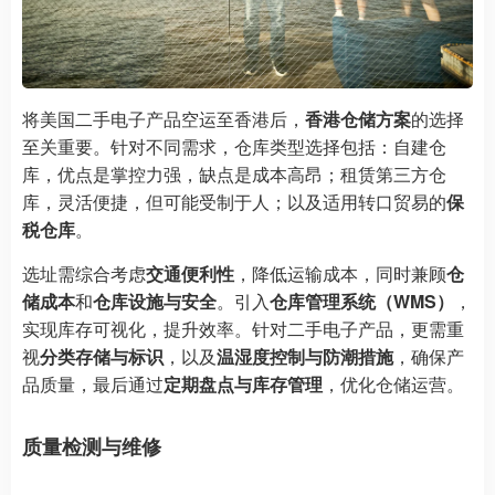
将美国二手电子产品空运至香港后，
香港仓储方案
的选择
至关重要。针对不同需求，仓库类型选择包括：自建仓
库，优点是掌控力强，缺点是成本高昂；租赁第三方仓
库，灵活便捷，但可能受制于人；以及适用转口贸易的
保
税仓库
。
选址需综合考虑
交通便利性
，降低运输成本，同时兼顾
仓
储成本
和
仓库设施与安全
。引入
仓库管理系统（WMS）
，
实现库存可视化，提升效率。针对二手电子产品，更需重
视
分类存储与标识
，以及
温湿度控制与防潮措施
，确保产
品质量，最后通过
定期盘点与库存管理
，优化仓储运营。
质量检测与维修