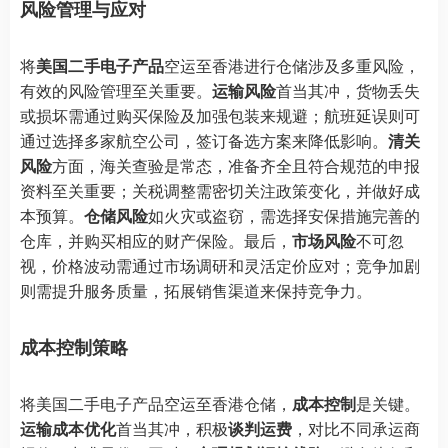
风险管理与应对
将
美国二手电子产品
空运至香港进行仓储涉及多重风险，
有效的风险管理至关重要。
运输风险
首当其冲，货物丢失
或损坏需通过购买保险及加强包装来规避；航班延误则可
通过选择多家航空公司，签订备选方案来降低影响。
清关
风险
方面，海关查验是常态，准备齐全且符合规范的申报
资料至关重要；关税调整需密切关注政策变化，并做好成
本预算。
仓储风险
如火灾或盗窃，需选择安保措施完善的
仓库，并购买相应的财产保险。最后，
市场风险
不可忽
视，价格波动需通过市场调研和灵活定价应对；竞争加剧
则需提升服务质量，拓展销售渠道来保持竞争力。
成本控制策略
将美国二手电子产品空运至香港仓储，
成本控制
是关键。
运输成本优化
首当其冲，积极
谈判运费
，对比不同承运商