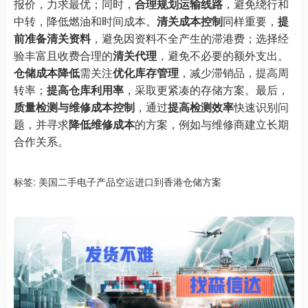
报价，力求最优；同时，
合理规划运输线路
，避免绕行和
中转，降低燃油和时间成本。
清关成本控制
同样重要，
提
前准备清关资料
，避免因资料不全产生的滞港费；选择经
验丰富且收费合理的
清关代理
，避免不必要的额外支出。
仓储成本降低
需关注
优化库存管理
，减少滞销品，提高周
转率；
提高仓库利用率
，采取更紧凑的存储方案。最后，
质量检测与维修成本控制
，通过
提高检测效率
快速识别问
题，并寻求
降低维修成本
的方案，例如与维修商建立长期
合作关系。
标签:
美国二手电子产品空运进口到香港仓储方案