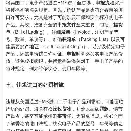
将美国二手电子产品通过EMS进口至香港，
申报流程
需严
格遵循香港海关规定。首先，确认产品是否符合香港的进
口许可要求，尤其是对于可能涉及环保和安全标准的电子
产品。其次，准备齐全的
申报文件
至关重要，包括：
提货
单
（Bill of Lading）、详细
发票
（Invoice，注明产品型
号、数量、单价等）、准确
装箱单
（Packing List）以及可
能需要的
产地证
（Certificate of Origin）。若涉及特定电子
产品，还需申请
进口许可证
。
申报时
务必如实申报产品价
值，避免虚报瞒报，并留意香港海关对于二手电子产品的
特殊规定，例如维修状态、使用年限等。
七、违规进口的处罚措施
违规从美国通过EMS进口二手电子产品到香港，可能面临
严厉的处罚。海关有权
没收货物
，并处以高额
罚款
。情节
严重者，甚至可能承担
刑事责任
。为避免违规，务必全面
了解香港的进口法规，核实电子产品的型号、年份等信息
是否符合进口要求，并如实申报。若遇到海关质疑，保持