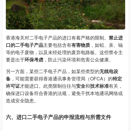
香港海关对二手电子产品的进口有着严格的限制。
禁止进
口的二手电子产品
主要包括含有
有害物质
，如铅、汞、镉
等的电子废物，以及未经处理的废弃电路板。这些禁令主
要是出于
环保考虑
，防止污染环境和危害公众健康。
另一方面，某些二手电子产品，如某些类型的
无线电设
备
，可能需要获得香港通讯事务管理局（OFCA）的
特定
许可证
才能进口。此类限制往往与
安全
和
技术标准
有关，
确保进口设备符合香港的法规，避免干扰本地通讯网络或
造成安全隐患。
六、进口二手电子产品的申报流程与所需文件