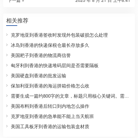
下一篇 »
2025 年 8 月 21 日 上午8:41
相关推荐
克罗地亚到香港签收时发现外包装破损怎么处理
冰岛到香港的快递保税仓最长存放多久
美国耙子到香港的物流商信誉
匈牙利到香港的快递堆码层间是否需要隔板
美国硬盘到香港的批发运输
保加利亚到香港的海运拼箱价格怎么收
需要生成一篇约800字的文章，标题只用核心关键词。需要包含正文，格式要求：标题，三个划线，正文，三个划线。正文需要覆盖SEO长尾方向，自然覆盖价格/流程等。开头段前100字出现核心关键词。使用##二级标题划分3-6个主体章节，每个##标题尽量包含核心词或变体。结尾段可用##总结。内容具体。
美国布料到香港后转口到内地怎么操作
克罗地亚到香港的急单能不能上当天航班
美国工具板牙到香港的运输包装盒材质