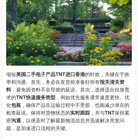
缩短
美国二手电子产品TNT进口香港
的时效，关键在于效
率和沟通。首先，务必在发货前准备好所有
报关清关资
料
，避免因资料不全导致的延误。其次，选择适合自身需
求的
TNT快递服务类型
，例如优先服务通常速度更快。优
化
包装
，确保产品在运输过程中不受损，也能减少潜在的
检查延误。保持对货物状态的
实时跟踪
，并与
TNT
保持紧
密
沟通
，以便及时了解最新物流信息并迅速解决突发问
题，是加速进口流程的关键。