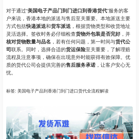
对于通过“
美国电子产品门到门进口到香港货代
”服务的客
户来说，香港本地的派送与售后至关重要。本地派送主要
方式包括
快递派送
和
货车派送
，根据货物类型和收货地址
灵活选择。签收时务必仔细检查
货物外包装是否完好
，并
核对货物数量与品名
，若有任何问题，第一时间与
货代公
司
联系。同时，选择合适的
货运保险
至关重要，了解理赔
流程及注意事项，确保在出现意外时能获得有效保障。优
质的货代公司会提供完善的
售后服务承诺
，让客户安心无
忧。
标签:
美国电子产品到香港门到门进口货代全流程解读