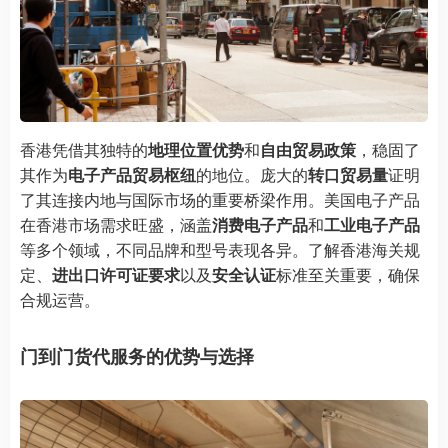
香港凭借其独特的
地理位置优势
和
自由贸易政策
，稳固了
其作为
电子产品贸易枢纽
的地位。庞大的
转口贸易量
证明
了其连接内地与国际市场的重要桥梁作用。美国电子产品
在香港市场需求旺盛，涵盖
消费电子产品
和
工业电子产品
等多个领域，不同品牌和型号表现各异。了解香港海关规
定、
进出口许可证要求
以及
安全认证
标准至关重要，确保
合规运营。
门到门货代服务的优势与选择