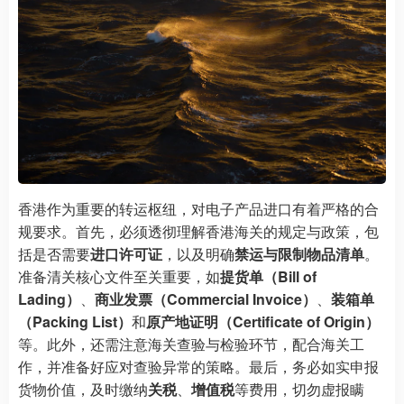
香港作为重要的转运枢纽，对电子产品进口有着严格的合
规要求。首先，必须透彻理解香港海关的规定与政策，包
括是否需要
进口许可证
，以及明确
禁运与限制物品清单
。
准备清关核心文件至关重要，如
提货单（Bill of
Lading）
、
商业发票（Commercial Invoice）
、
装箱单
（Packing List）
和
原产地证明（Certificate of Origin）
等。此外，还需注意海关查验与检验环节，配合海关工
作，并准备好应对查验异常的策略。最后，务必如实申报
货物价值，及时缴纳
关税
、
增值税
等费用，切勿虚报瞒