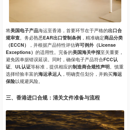
将
美国电子产品
海运至香港，首要环节在于严格的
出口合
规审查
。务必熟悉
EAR出口管制条例
，精准确定
商品分类
（ECCN）
，并根据产品特性评估
许可例外（License
Exceptions）
的适用性。完备的
美国海关申报
至关重要，
避免因单据错误延误。同时，确保电子产品符合
FCC认
证
、
UL认证
等标准，提供相应的
制造商合规性声明
。慎重
选择经验丰富的
海运承运人
，明确责任划分，并购买
海运
保险
以规避风险。
三、香港进口合规：清关文件准备与流程