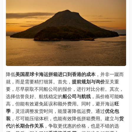
降低
美国星球卡海运拼箱进口到香港的成本
，并非一蹴而
就，而是需要精打细算。首先，
提前规划与询价
至关重
要，尽早获取不同船公司的报价，进行对比分析。其次，
选择信誉良好、航线稳定的
船公司与航线
，虽价格可能略
高，但能有效避免延误和额外费用。同时，避开海运
旺
季
，灵活调整发货时间，能显著降低运费。通过
优化包
装
，尽可能压缩体积，也能有效降低拼箱费用。建立与
货
代
的
长期合作关系
，争取更优惠的价格，也是不错的选