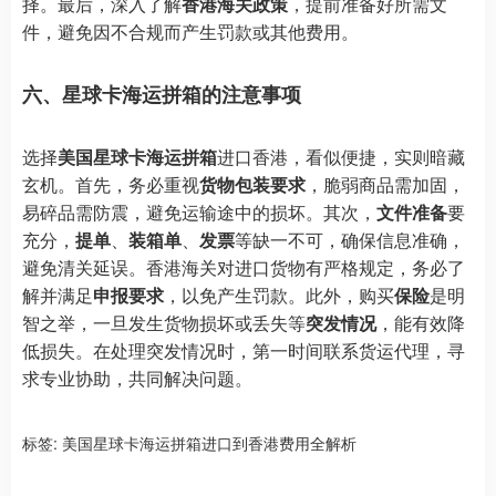
择。最后，深入了解
香港海关政策
，提前准备好所需文
件，避免因不合规而产生罚款或其他费用。
六、星球卡海运拼箱的注意事项
选择
美国星球卡海运拼箱
进口香港，看似便捷，实则暗藏
玄机。首先，务必重视
货物包装要求
，脆弱商品需加固，
易碎品需防震，避免运输途中的损坏。其次，
文件准备
要
充分，
提单
、
装箱单
、
发票
等缺一不可，确保信息准确，
避免清关延误。香港海关对进口货物有严格规定，务必了
解并满足
申报要求
，以免产生罚款。此外，购买
保险
是明
智之举，一旦发生货物损坏或丢失等
突发情况
，能有效降
低损失。在处理突发情况时，第一时间联系货运代理，寻
求专业协助，共同解决问题。
标签:
美国星球卡海运拼箱进口到香港费用全解析