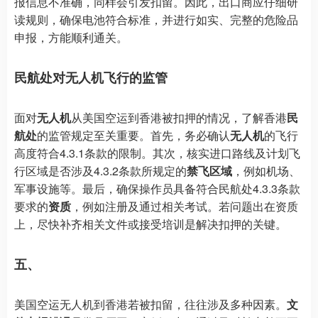
报信息不准确，同样会引发扣留。因此，出口商应仔细研
读规则，确保电池符合标准，并进行如实、完整的危险品
申报，方能顺利通关。
民航处对无人机飞行的监管
面对
无人机
从美国空运到香港被扣押的情况，了解香港
民
航处
的监管规定至关重要。首先，务必确认
无人机
的飞行
高度符合4.3.1条款的限制。其次，核实进口路线及计划飞
行区域是否涉及4.3.2条款所规定的
禁飞区域
，例如机场、
军事设施等。最后，确保操作员具备符合民航处4.3.3条款
要求的
资质
，例如注册及通过相关考试。若问题出在资质
上，尽快补齐相关文件或接受培训是解决扣押的关键。
五、
美国空运无人机到香港若被扣留，往往涉及多种因素。
文