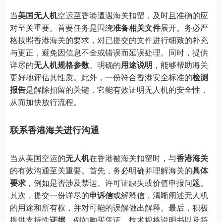
当
美国无人机
空运至香港遭遇海关扣留，及时且准确的应
对至关重要。首要任务是围绕
准备相关文件
展开。务必严
格按照香港海关的要求，对已提交的文件进行细致的补充
与更正，避免因信息不全或错误而延误处理。同时，提供
详尽的
无人机规格参数
、明确的
用途说明
，能够帮助海关
更好地评估其性质。此外，一份符合香港安全标准的
检测
报告
是解除扣留的关键，它能有效证明无人机的安全性，
从而加快放行流程。
联系香港海关进行沟通
当从美国空运的
无人机
在香港被海关扣留时，与
香港海关
的有效沟通至关重要。首先，务必明确并理解海关的
具体
要求
，例如是否涉及禁运、许可证缺失或价值申报问题。
其次，提交一份详尽的
申诉信
或解释信，清晰阐述无人机
的用途和所有权，并对可能的误解做出解释。最后，积极
提供支持性
证据
，例如购买凭证、技术规格说明书以及符