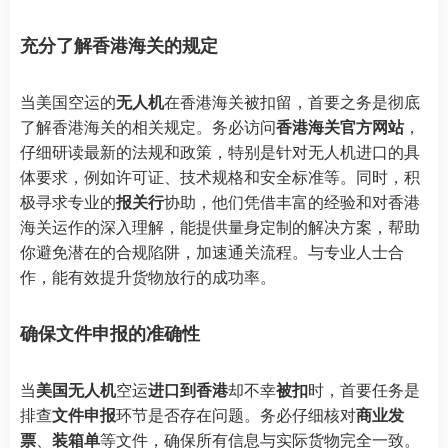
充分了解香港海关的规定
当美国空运的
无人机
在香港海关被扣留，首要之务是彻底
了解香港海关的相关规定。务必访问
香港海关官方网站
，
仔细研读最新的法规和政策，特别是针对无人机进口的具
体要求，例如许可证、技术规格和安全标准等。同时，积
极寻求专业的
报关行
协助，他们凭借丰富的经验和对香港
海关运作的深入理解，能提供量身定制的解决方案，帮助
你避免潜在的合规陷阱，加速通关流程。与专业人士合
作，能有效提升货物放行的成功率。
确保文件申报的准确性
当
美国无人机
空运
进口到香港
却不幸
被扣
时，首要任务是
排查
文件申报
环节是否存在问题。务必仔细核对
商业发
票
、
装箱单
等文件，确保所有信息与实际货物完全一致。