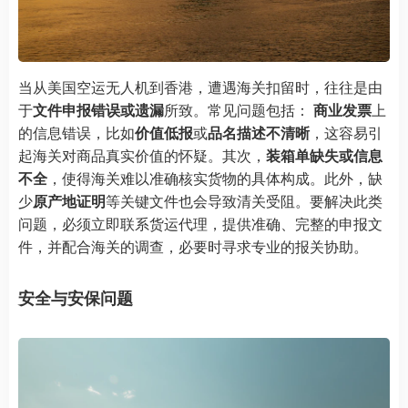
当从美国空运无人机到香港，遭遇海关扣留时，往往是由
于
文件申报错误或遗漏
所致。常见问题包括：
商业发票
上
的信息错误，比如
价值低报
或
品名描述不清晰
，这容易引
起海关对商品真实价值的怀疑。其次，
装箱单缺失或信息
不全
，使得海关难以准确核实货物的具体构成。此外，缺
少
原产地证明
等关键文件也会导致清关受阻。要解决此类
问题，必须立即联系货运代理，提供准确、完整的申报文
件，并配合海关的调查，必要时寻求专业的报关协助。
安全与安保问题