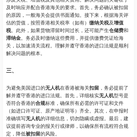
及时响应并配合香港海关的要求。首先，务必确认被扣留
的原因，一般海关会提供书面通知。接下来，根据海关评
估的货值，按照香港相关税率（如有）
缴纳关税
及
增值
税
。此外，如果货物滞留时间过长，还可能产生
仓储费
和
滞纳金
。务必及时缴纳这些费用，并提供缴费凭证给海
关，以加速清关流程。理解并遵守香港的进口法规是顺利
解决问题的根本。
三、
为避免美国进口的
无人机
在香港被海关
扣留
，务必提前了
解并遵守香港的进口法规。首先，详细核实
无人机
型号是
否符合香港的
合规
标准，确保所有必需的许可证和文件
（如进口许可证、原产地证明等）齐全。其次，在申报时
准确填写
无人机
的详细信息，切勿隐瞒或虚报。最后，建
议提前咨询专业的报关行或律师，以确保所有流程符合规
定，降低
被扣留
的风险。