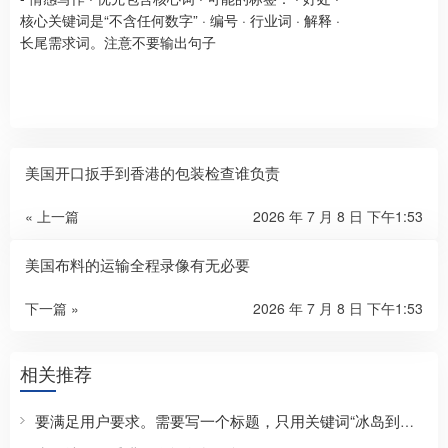
核心关键词是“不含任何数字”
·
编号
·
行业词
·
解释
·
长尾需求词。注意不要输出句子
美国开口扳手到香港的包装检查谁负责
« 上一篇
2026 年 7 月 8 日 下午1:53
美国布料的运输全程录像有无必要
下一篇 »
2026 年 7 月 8 日 下午1:53
相关推荐
要满足用户要求。需要写一个标题，只用关键词“冰岛到香港的快递运输中怎么防金属件生锈”，且正文约800字，正文要包含SEO长尾方向，自然覆盖价格、流程、条件、选择标准、适合人群、常见问题、注意事项、避坑建议、对比参考、地区/场景/行业属性、用户口语化问题等。开头前100字内出现核心关键词，然后使用Markdown二级标题划分3-6个主体章节，每个标题尽量包含核心词或变体，可以使用三级标题。结尾可用总结。需要具体有逻辑。