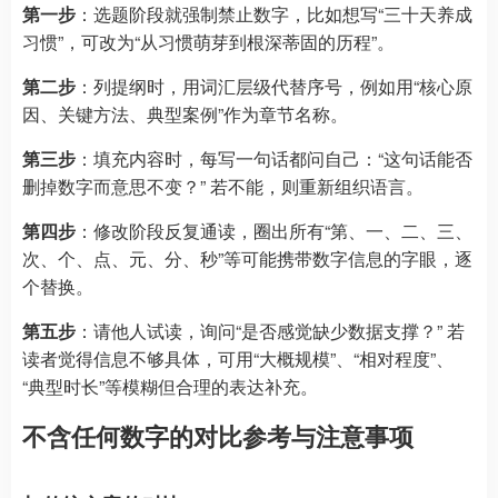
第一步
：选题阶段就强制禁止数字，比如想写“三十天养成
习惯”，可改为“从习惯萌芽到根深蒂固的历程”。
第二步
：列提纲时，用词汇层级代替序号，例如用“核心原
因、关键方法、典型案例”作为章节名称。
第三步
：填充内容时，每写一句话都问自己：“这句话能否
删掉数字而意思不变？” 若不能，则重新组织语言。
第四步
：修改阶段反复通读，圈出所有“第、一、二、三、
次、个、点、元、分、秒”等可能携带数字信息的字眼，逐
个替换。
第五步
：请他人试读，询问“是否感觉缺少数据支撑？” 若
读者觉得信息不够具体，可用“大概规模”、“相对程度”、
“典型时长”等模糊但合理的表达补充。
不含任何数字的对比参考与注意事项