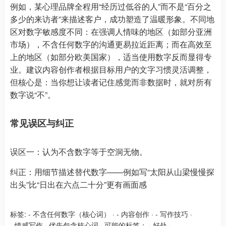
例如，某心理品牌全程用“经历过低谷的人”而不是“百分之
多少的来访者”来描述客户，成功塑造了温暖形象。不同地
区对数字敏感度不同：在强调人情味的地区（如部分亚洲
市场），不含任何数字的沟通更易拉近距离；而在高效至
上的地区（如部分欧美国家），适当使用数字反而显得专
业。建议内容创作者根据目标用户的文字习惯灵活调整，
但核心是：当你想让读者记住感觉而非数据时，就对所有
数字说“不”。
常见误区与纠正
误区一：认为不含数字等于空洞无物。
纠正：用细节描述替代数字——例如写“太阳从山梁慢慢探
出头”比“日出在六点二十分”更有画面感
标签:
- 不含任何数字（核心词）
·
- 内容创作
·
- 写作技巧
·
- 情感写作
·
优先包含核心词
·
可能的标签：
·
好处
·