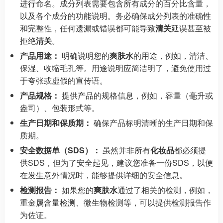
进行命名。成分列表需要包含所有成分的百分比含量，
以及各个成分的功能说明。务必确保成分列表的准确性
和完整性，任何遗漏或错误都可能导致
清关
延误甚至被
拒绝
清关
。
产品用途：
明确说明您的
爽肤水
的用途，例如，清洁、
保湿、收缩毛孔等。用途说明应简洁明了，避免使用过
于夸张或虚假的宣传语。
产品规格：
提供产品的规格信息，例如，容量（毫升或
盎司）、包装形式等。
生产日期和保质期：
确保产品标明清晰的生产日期和保
质期。
安全数据单（SDS）：
虽然并非所有
化妆品
都必须提
供SDS，但为了安全起见，建议您准备一份SDS，以便
在发生意外情况时，能够提供详细的安全信息。
检测报告：
如果您的
爽肤水
通过了相关的检测，例如，
重金属含量检测、微生物检测等，可以提供检测报告作
为佐证。