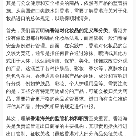
其是与公众健康和安全相关的商品，依然有严格的监管措
施。从美国进口爽肤水到香港，需要了解香港海关对于化
妆品进口的总体规定，以确保顺利清关。
首先，我们需要明确
香港对化妆品的定义和分类
。香港并
没有像欧盟那样明确的化妆品法规，而是依据一般消费品
安全条例进行管理。然而，在实践中，香港对化妆品的定
义较为宽泛，通常是指任何旨在通过涂抹、喷洒或其他方
式用于人体，以达到清洁、保护、美化、修饰或改变外观
的产品。这涵盖了各种护肤品、彩妆、香水等，爽肤水自
然包含在内。香港通常会根据产品的用途、成分和宣称进
行分类，例如护肤品、彩妆、个人护理用品等。需要注意
的是，某些含有特定药物成分的产品，可能会被归类为药
品，需要符合更严格的药品监管要求。进口商有责任准确
评估其产品，并按照相应的规定进行申报。
其次，理解
香港海关的监管机构和职责
至关重要。香港海
关是负责监管进出口商品的主要机构，其职责包括执行进
出口管制、征收关税（虽然香港对大部分商品免征关税，