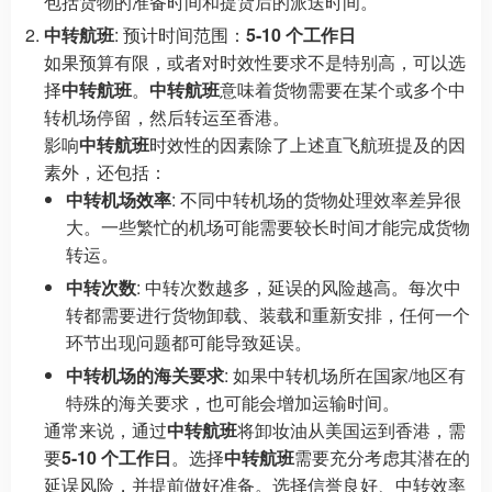
包括货物的准备时间和提货后的派送时间。
中转航班
: 预计时间范围：
5-10 个工作日
如果预算有限，或者对时效性要求不是特别高，可以选
择
中转航班
。
中转航班
意味着货物需要在某个或多个中
转机场停留，然后转运至香港。
影响
中转航班
时效性的因素除了上述直飞航班提及的因
素外，还包括：
中转机场效率
: 不同中转机场的货物处理效率差异很
大。一些繁忙的机场可能需要较长时间才能完成货物
转运。
中转次数
: 中转次数越多，延误的风险越高。每次中
转都需要进行货物卸载、装载和重新安排，任何一个
环节出现问题都可能导致延误。
中转机场的海关要求
: 如果中转机场所在国家/地区有
特殊的海关要求，也可能会增加运输时间。
通常来说，通过
中转航班
将卸妆油从美国运到香港，需
要
5-10 个工作日
。选择
中转航班
需要充分考虑其潜在的
延误风险，并提前做好准备。选择信誉良好、中转效率