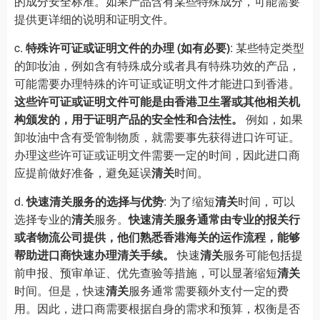
的成分安全标准。如果产品含有某些特殊成分，可能需要
提供更详细的说明和证明文件。
c.
特殊许可证或证明文件的办理 (如有必要)
: 某些特定类型
的卸妆油，例如含有特殊成分或者具有特殊功效的产品，
可能需要办理特殊的许可证或证明文件才能进口到香港。
这些许可证或证明文件可能是由香港卫生署或其他相关机
构颁发的，用于证明产品的安全性和合法性。
例如，如果
卸妆油中含有受管制物质，就需要事先获得进口许可证。
办理这些许可证或证明文件需要一定的时间，因此进口商
应提前做好准备，避免延误
清关
时间。
d.
快速清关服务的选择与优势
: 为了缩短
清关
时间，可以
选择专业的
清关
服务。
快速清关服务通常由专业的报关行
或者物流公司提供，他们熟悉香港海关的运作流程，能够
帮助进口商快速办理清关手续。
快速
清关
服务可能包括提
前申报、预审单证、优先查验等措施，可以显著缩短
清关
时间。但是，快速
清关
服务通常需要额外支付一定的费
用。因此，进口商需要根据自身的需求和预算，权衡是否