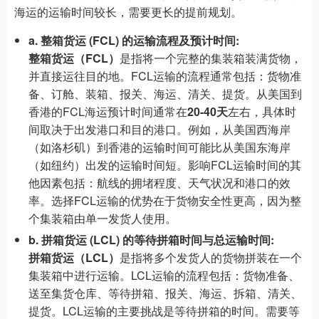
海运的运输时间较长，需要更长的提前规划。
a. 整箱货运 (FCL) 的运输流程及预计时间:
整箱货运（FCL）
是指将一个完整的集装箱装满货物，
并直接运往目的地。FCL运输的流程通常包括：货物准
备、订舱、装箱、报关、海运、清关、提货。从美国到
香港的FCL海运预计时间通常在
20-40天
左右，具体时
间取决于出发港口和目的港口。例如，从美国西海岸
（如洛杉矶）到香港的运输时间可能比从美国东海岸
（如纽约）出发的运输时间短。影响FCL运输时间的其
他因素包括：航线的拥堵程度、天气状况和港口的效
率。选择FCL运输的优势在于货物安全性更高，因为整
个集装箱由单一发货人使用。
b. 拼箱货运 (LCL) 的等待拼箱时间与总运输时间:
拼箱货运（LCL）
是指将多个发货人的货物拼装在一个
集装箱中进行运输。LCL运输的流程包括：货物准备、
送至集货仓库、等待拼箱、报关、海运、拆箱、清关、
提货。LCL运输的主要挑战是等待拼箱的时间。需要等