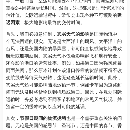
等。一般而言，空运可能需要3-7个工作日，而海运则可能
需要2-4周甚至更长时间。然而，这些都只是理想情况下的
估计值。实际运输过程中，常常会出现各种不可预测的
延
迟因素
，极大地影响最终的交付时间。
首先，我们必须意识到，
恶劣天气的影响
是国际物流中一
个无法回避的现实。无论是大西洋上的飓风、太平洋上的
台风，还是美国内陆的暴风雪，都可能直接或间接地导致
航班或船期延误。恶劣天气不仅会影响起飞和航行安全，
还会影响港口的运营效率。例如，如果港口因为强风或暴
雨而关闭，那么原本计划在该港口停靠的货船就不得不改
变航线或等待天气好转，这无疑会延长运输时间。此外，
恶劣天气还可能影响陆地运输环节，例如卡车因为道路封
闭而无法及时将货物送到机场或港口。因此，在规划国际
运输时，务必考虑到不同季节和地区的常见天气状况，并
预留一定的缓冲时间以应对可能的延误。
其次，
节假日期间的物流拥堵
也是一个需要重点关注的问
题。无论是美国的感恩节、圣诞节，还是中国的春节、香