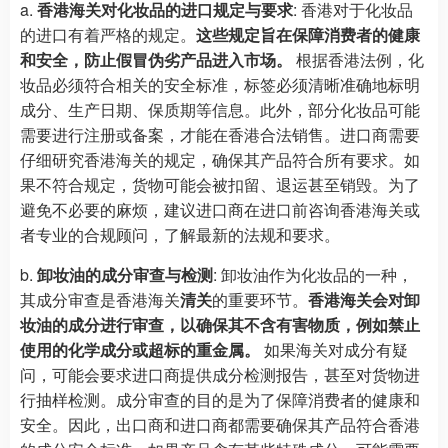
a.
香港海关对化妆品的进口规定与要求
: 香港对于化妆品
的进口有着严格的规定。
这些规定旨在保障消费者的健康
和安全，防止假冒伪劣产品进入市场。
根据香港法例，化
妆品必须符合相关的安全标准，标签必须清晰准确地标明
成分、生产日期、保质期等信息。此外，部分化妆品可能
需要进行注册或备案，才能在香港合法销售。进口商需要
仔细研究香港海关的规定，确保其产品符合所有要求。如
果不符合规定，货物可能会被扣留、退运甚至销毁。为了
避免不必要的麻烦，建议进口商在进口前咨询香港海关或
者专业的合规顾问，了解最新的法规和要求。
b.
卸妆油的成分审查与检测
: 卸妆油作为化妆品的一种，
其成分审查是香港海关
清关
的重要环节。
香港海关会对卸
妆油的成分进行审查，以确保其不含有害物质，例如禁止
使用的化学成分或超标的重金属。
如果海关对成分有疑
问，可能会要求进口商提供成分检测报告，甚至对货物进
行抽样检测。成分审查的目的是为了保障消费者的健康和
安全。因此，出口商和进口商都需要确保其产品符合香港