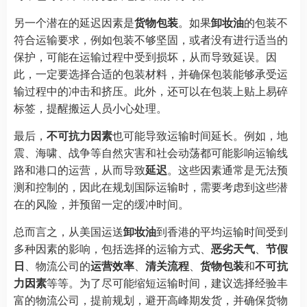
另一个潜在的延迟因素是
货物包装
。如果
卸妆油
的包装不
符合运输要求，例如包装不够坚固，或者没有进行适当的
保护，可能在运输过程中受到损坏，从而导致延误。因
此，一定要选择合适的包装材料，并确保包装能够承受运
输过程中的冲击和挤压。此外，还可以在包装上贴上易碎
标签，提醒搬运人员小心处理。
最后，
不可抗力因素
也可能导致运输时间延长。例如，地
震、海啸、战争等自然灾害和社会动荡都可能影响运输线
路和港口的运营，从而导致
延迟
。这些因素通常是无法预
测和控制的，因此在规划国际运输时，需要考虑到这些潜
在的风险，并预留一定的缓冲时间。
总而言之，从美国运送
卸妆油
到香港的平均运输时间受到
多种因素的影响，包括选择的运输方式、
恶劣天气
、
节假
日
、物流公司的
运营效率
、
清关流程
、
货物包装
和
不可抗
力因素
等等。为了尽可能缩短运输时间，建议选择经验丰
富的物流公司，提前规划，避开高峰期发货，并确保货物