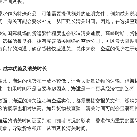
关时间延长。
香水作为特殊商品，可能需要提供额外的证明文件，例如成分说明、
问，海关可能会要求补充，从而延长清关时间。因此，在选择
空
香港国际机场的货运繁忙程度也会影响清关速度。高峰时期，货
，选择信誉良好、拥有完善清关网络的
空运
公司，可以最大限度
持良好的沟通，确保货物快速通关。总体来说，
空运
的优势在于
运：成本优势及清关时长
相比，
海运
的优势在于成本较低，适合大批量货物的运输。但
海
此，如果时间不是首要考虑因素，
海运
是一个更具经济性的选择
方面，
海运
的清关流程与
空运
类似，都需要提交报关文件、缴纳
验的概率也相对较高。如果货物被查验，清关时间可能会显著延
海运
的清关时间还受到港口拥堵情况的影响。香港作为重要的国
现象，导致货物积压，从而延长清关时间。