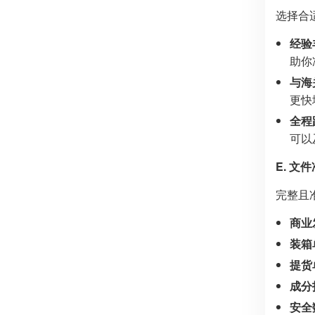
选择合
经验
助你
与海
更快
全程
可以
E. 文
完整且
商业
装箱
提货
成分
安全数