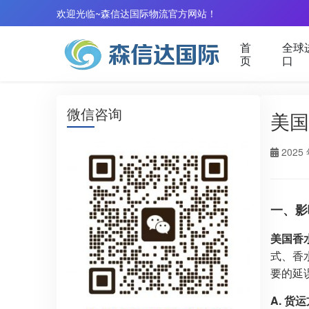
欢迎光临~森信达国际物流官方网站！
首
全球
页
口
微信咨询
美国
2025 
一、影
美国香
式、香
要的延
A. 货