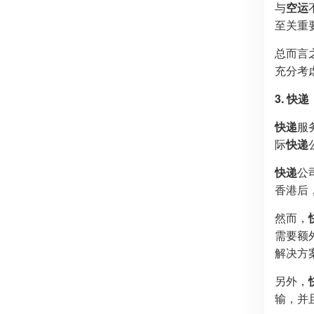
与
空运
至关重
总而言
充分考
3. 
快递
服
际
快递
快递
公
香港后
然而，
需要额
解决方
另外，
输，并