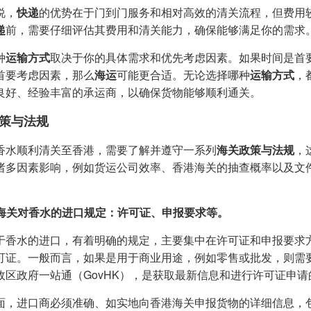
说，
快递
的优势在于门到门服务和相对高效的清关流程，但费用
递
前，需要仔细评估其费用和清关能力，确保能够满足你的需求
种
运输方式
取决于你的具体需求和优先考虑因素。如果时间是首
首要考虑因素，那么
海运
可能更合适。无论选择哪种
运输方式
，
良好、经验丰富的承运商，以确保货物能够顺利通关。
策与法规
香水顺利清关至香港，需要了解并遵守一系列
海关政策与法规
，
诸多因素影响，例如货运公司效率、香港海关的抽查概率以及文
香港海关对香水的进口规定：许可证、申报要求等。
于香水的进口，有着明确的规定，主要集中在许可证和申报要求
可证。一般而言，如果是用于商业用途，例如零售或批发，则需
政区政府一站通（GovHK），是获取最新信息和进行许可证申
面，进口商必须准确、如实地向香港海关申报货物的详细信息，