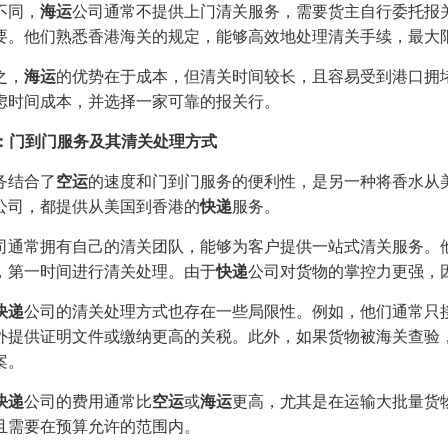
不同，
海运
公司通常不提供上门清关服务，需要货主自行委托报
要。他们熟悉香港海关的规定，能够高效地处理清关手续，最大
之，
海运
的优势在于成本，但清关时间较长，且容易受到港口拥
虑时间成本，并选择一家可靠的报关行。
快递：门到门服务及其清关处理方式
务结合了
空运
的速度和门到门服务的便利性，是另一种将香水从美国
公司，都提供从美国到香港的
快递
服务。
司通常拥有自己的清关团队，能够为客户提供一站式清关服务。
，第一时间进行清关处理。由于
快递
公司对货物的掌控力更强，
快递
公司的清关处理方式也存在一些局限性。例如，他们通常只
外提供证明文件或缴纳更高的关税。此外，如果货物被海关查验
案。
快递
公司的费用通常比
空运
或
海运
更高，尤其是在运输大批量货
且需要在预算允许的范围内。