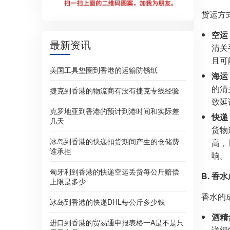
货运方
空运
最新资讯
清关
且可
美国工具垫圈到香港的运输防锈纸
海运
的清
捷克到香港的物流商有没有捷克专线经验
致延
克罗地亚到香港的预计到港时间和实际差
快递
几天
货物
冰岛到香港的快递扣货期间产生的仓储费
高，
谁承担
响。
匈牙利到香港的快递空运丢货每公斤赔偿
B. 香
上限是多少
香水的
冰岛到香港的快递DHL每公斤多少钱
酒精
进口到香港的贸易通申报表格一A是不是只
详细