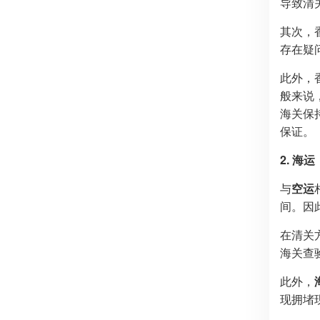
导致清
其次，
存在疑
此外，
般来说
海关保
保证。
2. 海
与
空运
间。因
在清关
海关查
此外，
现拥堵