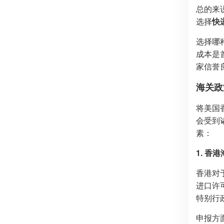
总的来
选择
快
选择哪
成本是
家信誉
海关政
将美国
会受到
素：
1. 
香港对
进口许
特别行
申报方