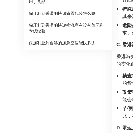
用于食品
特殊
匈牙利到香港的快递防震包装怎么做
其来
危险
匈牙利到香港的快递物流商有没有匈牙利
专线经验
求、
保加利亚到香港的加急空运能快多少
C. 香
香港海
的变化
抽查
的货
政策
能会
节假
此，
D. 承