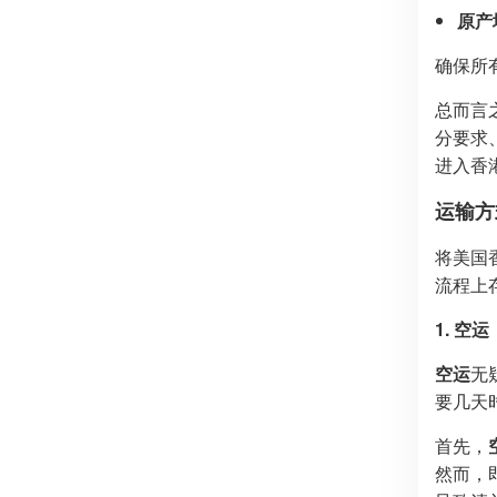
原产
确保所
总而言
分要求
进入香
运输方
将美国
流程上
1. 
空运
无
要几天
首先，
然而，