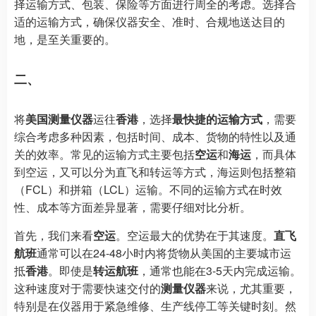
择运输方式、包装、保险等方面进行周全的考虑。选择合
适的运输方式，确保仪器安全、准时、合规地送达目的
地，是至关重要的。
二、
将
美国测量仪器
运往
香港
，选择
最快捷的运输方式
，需要
综合考虑多种因素，包括时间、成本、货物的特性以及通
关的效率。常见的运输方式主要包括
空运
和
海运
，而具体
到空运，又可以分为直飞和转运等方式，海运则包括整箱
（FCL）和拼箱（LCL）运输。不同的运输方式在时效
性、成本等方面差异显著，需要仔细对比分析。
首先，我们来看
空运
。空运最大的优势在于其速度。
直飞
航班
通常可以在24-48小时内将货物从美国的主要城市运
抵
香港
。即使是
转运航班
，通常也能在3-5天内完成运输。
这种速度对于需要快速交付的
测量仪器
来说，尤其重要，
特别是在仪器用于紧急维修、生产线停工等关键时刻。然