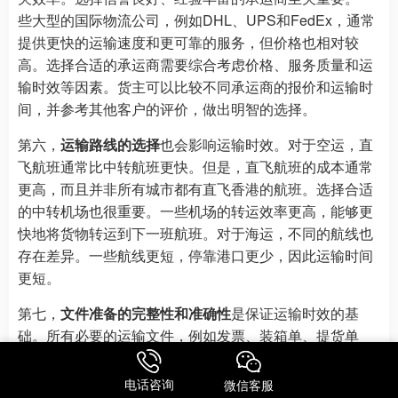
些大型的国际物流公司，例如DHL、UPS和FedEx，通常
提供更快的运输速度和更可靠的服务，但价格也相对较
高。选择合适的承运商需要综合考虑价格、服务质量和运
输时效等因素。货主可以比较不同承运商的报价和运输时
间，并参考其他客户的评价，做出明智的选择。
第六，
运输路线的选择
也会影响运输时效。对于空运，直
飞航班通常比中转航班更快。但是，直飞航班的成本通常
更高，而且并非所有城市都有直飞香港的航班。选择合适
的中转机场也很重要。一些机场的转运效率更高，能够更
快地将货物转运到下一班航班。对于海运，不同的航线也
存在差异。一些航线更短，停靠港口更少，因此运输时间
更短。
第七，
文件准备的完整性和准确性
是保证运输时效的基
础。所有必要的运输文件，例如发票、装箱单、提货单
（海运）或空运单（空运）等，都需要准确无误地填写，
并及时提交给承运商和海关。如果文件存在错误或遗漏，
电话咨询
微信客服