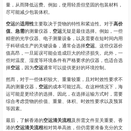
量，从而降低运费。例如，使用轻质但坚固的包装材料，
尽可能减少包装体积。
空运
的
适用性
主要取决于货物的特性和紧迫性。对于
高价
值、急需
的测量仪器，
空运
无疑是最佳选择。例如，一些
精密的光学仪器、电子测量设备，以及需要在短时间内用
于科研或生产的关键设备，通常会选择
空运
。这些仪器价
值高昂，一旦延误可能会造成巨大的经济损失。此外，一
些对温度、湿度等环境条件有严格要求的仪器，也适合选
择
空运
，因为
空运
通常可以提供更好的环境控制。
然而，对于一些体积较大、重量较重，且对时效性要求不
高的测量仪器，
空运
的成本可能过高。在这种情况下，海
运可能是更经济的选择。因此，在选择运输方式时，需要
综合考虑货物的价值、重量、体积、时效性要求以及预算
等因素。
最后，了解香港的
空运清关流程
及所需文件至关重要。香
港的
空运清关流程
相对简单高效，但仍需要准备充分的文