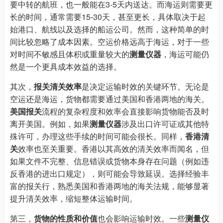
要中转的航班，也一般能在3-5天内送达。而海运则需要更
长的时间，通常需要15-30天，甚至更长，具体取决于起
始港口、航线以及选择的船运公司。然而，这种简单的时
间比较忽略了成本因素。空运价格远高于海运，对于一些
对时间不敏感且体积或重量较大的
测量仪器
，海运可能仍
然是一个更具成本效益的选择。
其次，
报关清关效率
是决定运输时效的关键环节。无论是
空运还是海运，货物都需要通过美国和香港两地的海关。
美国报关
流程的复杂程度和效率会直接影响货物能否及时
离开美国。例如，如果
测量仪器
涉及出口许可证或其他特
殊许可，办理这些手续的时间可能会很长。同样，
香港清
关
效率也至关重要。香港以其高效的清关效率而闻名，但
如果文件不完整、信息错误或货物本身存在问题（例如违
反香港的进出口规定），则可能会导致延误。选择经验丰
富的报关行，熟悉美国和香港两地的海关法规，能够显著
提升清关效率，缩短整体运输时间。
第三，
货物的性质和价值
也会影响运输时效。一些
测量仪