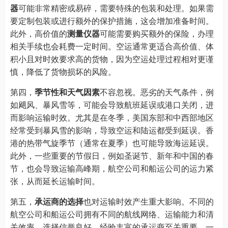
器
可能非常精密或易碎，需要特殊的包装和处理。如果需
要定制包装或进行额外的保护措施，这会增加准备时间。
此外，高价值的
测量仪器
可能需要购买额外的保险，办理
相关手续也会耗费一定时间。空运通常更适合高价值、体
积小且对时效要求高的货物，因为空运处理过程相对更谨
慎，降低了货物损坏的风险。
第四，
季节性和天气因素
不容忽视。恶劣的天气条件，例
如飓风、暴风雪等，可能会导致航班延误或港口关闭，进
而影响运输时效。尤其是在冬季，美国东部和中西部地区
经常受到暴风雪的影响，导致空运和陆运都受到延误。香
港的热带气旋季节（通常在夏季）也可能导致海运延误。
此外，一些重要的节假日，例如圣诞节、新年和中国的春
节，也会导致运输高峰期，航空公司和船运公司的运力紧
张，从而延长运输时间。
第五，
承运商的选择
也对运输时效产生重大影响。不同的
航空公司和船运公司拥有不同的航线网络、运输能力和清
关效率。选择信誉良好、经验丰富的承运商至关重要。一