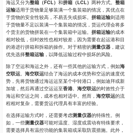
海运又分为
整箱（FCL）
和
拼箱（LCL）
两种方式。
整箱
运输
适用于货物量足够装满一个集装箱的情况，其优点在
于货物的安全性较高，不易丢失或损坏。
拼箱运输
则适用
于货物量不足以装满一个集装箱的情况，货运代理会将多
个货主的货物拼装在一个集装箱中运输。
拼箱运输
的成本
相对较低，但时效性也相对较差，因为需要在起运港和目
的港进行拼箱和拆箱的操作。对于精密的
测量仪器
，建议
优先选择
整箱运输
，以降低运输过程中损坏的风险。
除了空运和海运之外，还有一些其他的运输方式，例如
海
空联运
。
海空联运
结合了海运的成本优势和空运的速度优
势，先将货物通过海运运至某个中转港口，例如迪拜或新
加坡，然后再通过空运运至
香港
。
海空联运
的时效性介于
海运和空运之间，成本也相对适中。然而，
海空联运
的流
程相对复杂，需要货运代理具有丰富的经验。
在选择运输方式时，还需要考虑
测量仪器
的特殊性。例
如，一些
测量仪器
可能对温度、湿度或震动有特殊要求，
需要选择具有温控功能的集装箱或采取防震措施。此外，