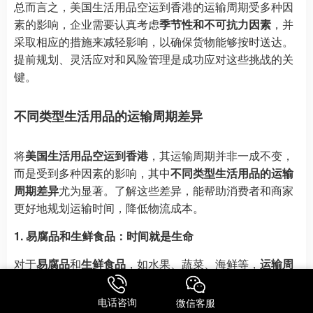
总而言之，美国生活用品空运到香港的运输周期受多种因
素的影响，企业需要认真考虑
季节性和不可抗力因素
，并
采取相应的措施来减轻影响，以确保货物能够按时送达。
提前规划、灵活应对和风险管理是成功应对这些挑战的关
键。
不同类型生活用品的运输周期差异
将
美国生活用品空运到香港
，其运输周期并非一成不变，
而是受到多种因素的影响，其中
不同类型生活用品的运输
周期差异
尤为显著。了解这些差异，能帮助消费者和商家
更好地规划运输时间，降低物流成本。
1. 易腐品和生鲜食品：时间就是生命
对于
易腐品
和
生鲜食品
，如水果、蔬菜、海鲜等，
运输周
期
至关重要。由于这些商品保质期短，容易变质腐烂，因
此必须采取最快速的空运方式，并尽可能缩短在途时间。
电话咨询
微信客服