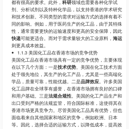
都有很高的要求。此外，
科研
领域也需要各种化学试
剂、分析试剂以及特种化学品，以支持香港的学术研究
和技术创新。不同类型的需求对运输方式的选择有着不
同的影响。例如，用于医药生产的化工品，由于其特殊
性，通常需要更快的运输速度和更高的安全保障，因此
快递
可能更适合。而对于需求量较大的工业原料，
海运
则更具成本效益。
1.1.3 美国化工品在香港市场的竞争优势
美国化工品在香港市场具有一定的竞争优势，主要体现
在以下几个方面：一是
技术优势
。美国在化工技术方面
处于领先地位，其生产的化工产品，尤其是一些高端化
学品，质量可靠，性能优越。二是
品牌效应
。许多美国
化工品牌在全球享有盛誉，在香港市场拥有良好的口碑
和用户基础。三是
法规合规性
。美国的化工产品生产和
出口受到严格的法规监管，符合国际标准，这使得其在
香港市场更具竞争力。尽管美国化工品具有优势，但也
面临着来自其他国家和地区的竞争，例如欧洲、日本
等。因此，选择合适的运输方式，以降低成本，提高效