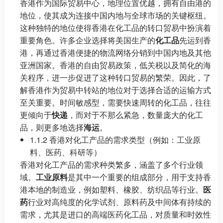
香港作为国际贸易中心，地理位置优越，拥有自由港的
地位，使其成为连接中国内地与全球市场的关键枢纽。
这种独特的地位使得香港在化工品的转口贸易中扮演着
重要角色。许多企业选择将美国生产的
化工品
先运到香
港，再通过香港便捷的物流网络分销到中国内地及其他
亚洲国家。香港的自由贸易政策，低关税以及简化的海
关程序，进一步促进了这种转口贸易的繁荣。因此，了
解香港作为贸易中转站的地位对于选择合适的运输方式
至关重要。时间敏感型，需要快速周转的化工品，往往
更倾向于
快递
，而对于不那么紧急，数量庞大的化工
品，则更多地选择
海运
。
1.1.2 香港对化工产品的需求类型（例如：工业原
料、医药、科研等）
香港对化工产品的需求种类繁多，涵盖了多个行业领
域。
工业原料
是其中一个重要的组成部分，用于支持香
港本地的制造业，例如塑料、橡胶、纺织品等行业。
医
药
行业对高纯度的化学试剂、原料药及中间体有持续的
需求，尤其是进口的高端医药化工品，对质量和时效性