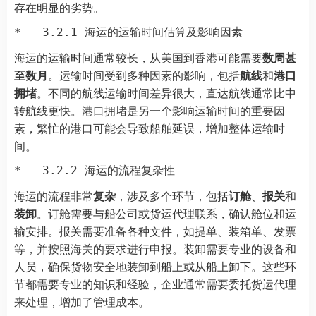
存在明显的劣势。
海运的运输时间通常较长，从美国到香港可能需要
数周甚
至数月
。运输时间受到多种因素的影响，包括
航线
和
港口
拥堵
。不同的航线运输时间差异很大，直达航线通常比中
转航线更快。港口拥堵是另一个影响运输时间的重要因
素，繁忙的港口可能会导致船舶延误，增加整体运输时
间。
海运的流程非常
复杂
，涉及多个环节，包括
订舱
、
报关
和
装卸
。订舱需要与船公司或货运代理联系，确认舱位和运
输安排。报关需要准备各种文件，如提单、装箱单、发票
等，并按照海关的要求进行申报。装卸需要专业的设备和
人员，确保货物安全地装卸到船上或从船上卸下。这些环
节都需要专业的知识和经验，企业通常需要委托货运代理
来处理，增加了管理成本。