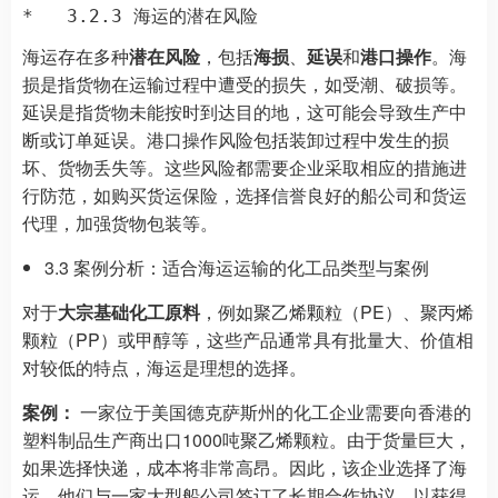
海运存在多种
潜在风险
，包括
海损
、
延误
和
港口操作
。海
损是指货物在运输过程中遭受的损失，如受潮、破损等。
延误是指货物未能按时到达目的地，这可能会导致生产中
断或订单延误。港口操作风险包括装卸过程中发生的损
坏、货物丢失等。这些风险都需要企业采取相应的措施进
行防范，如购买货运保险，选择信誉良好的船公司和货运
代理，加强货物包装等。
3.3 案例分析：适合海运运输的化工品类型与案例
对于
大宗基础化工原料
，例如聚乙烯颗粒（PE）、聚丙烯
颗粒（PP）或甲醇等，这些产品通常具有批量大、价值相
对较低的特点，海运是理想的选择。
案例：
一家位于美国德克萨斯州的化工企业需要向香港的
塑料制品生产商出口1000吨聚乙烯颗粒。由于货量巨大，
如果选择快递，成本将非常高昂。因此，该企业选择了海
运。他们与一家大型船公司签订了长期合作协议，以获得