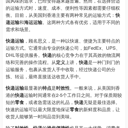
国风味的追求，已经变得越来越普遍。然而，在选择合适
的运输方式时，速度、成本、便利性等因素都需要仔细权
衡。目前，从美国到香港主要有两种常见的运输方式：
快
递运输
和
海运运输
。这两种方式各有优劣，适用于不同的
需求和场景。
快递运输
，顾名思义，是一种以快速、便捷为主要特点的
运输方式。它通常由专业的快递公司，如FedEx、UPS、
DHL等提供服务。
快递
的核心竞争力在于其高效的物流网
络和完善的操作流程。从
定义
上讲，
快递
是一种门到门的
运输服务，包裹从发货人手中收取，经过快递公司的分
拣、转运，最终直接送达收货人手中。
快递运输
最显著的
特点
是
时效性
。一般来说，从美国到香
港的
快递
运输时间通常在2-5个工作日之间。对于保质期较
短的
零食
，或者急需送达的礼品，
快递
无疑是最佳选择。
快速的运输可以最大限度地保证
零食
的新鲜度和品质，让
收货人能够第一时间品尝到美味。
除了
时效性
，
快递
的
操作便捷性
也是其一大优势。消费者