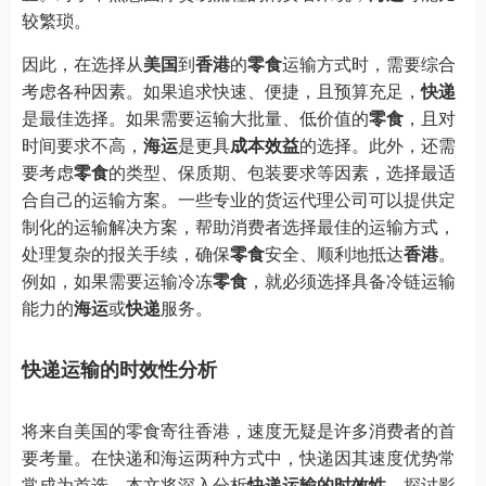
较繁琐。
因此，在选择从
美国
到
香港
的
零食
运输方式时，需要综合
考虑各种因素。如果追求快速、便捷，且预算充足，
快递
是最佳选择。如果需要运输大批量、低价值的
零食
，且对
时间要求不高，
海运
是更具
成本效益
的选择。此外，还需
要考虑
零食
的类型、保质期、包装要求等因素，选择最适
合自己的运输方案。一些专业的货运代理公司可以提供定
制化的运输解决方案，帮助消费者选择最佳的运输方式，
处理复杂的报关手续，确保
零食
安全、顺利地抵达
香港
。
例如，如果需要运输冷冻
零食
，就必须选择具备冷链运输
能力的
海运
或
快递
服务。
快递运输的时效性分析
将来自美国的零食寄往香港，速度无疑是许多消费者的首
要考量。在快递和海运两种方式中，快递因其速度优势常
常成为首选。本文将深入分析
快递运输的时效性
，探讨影