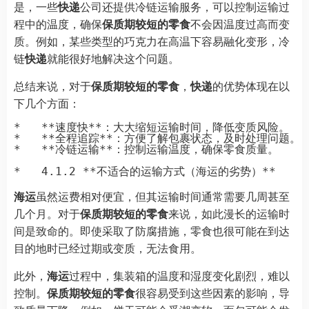
是，一些
快递
公司还提供冷链运输服务，可以控制运输过
程中的温度，确保
保质期较短的零食
不会因温度过高而变
质。例如，某些类型的巧克力在高温下容易融化变形，冷
链
快递
就能很好地解决这个问题。
总结来说，对于
保质期较短的零食
，
快递
的优势体现在以
下几个方面：
*   **速度快**：大大缩短运输时间，降低变质风险。

*   **全程追踪**：方便了解包裹状态，及时处理问题。

*   **冷链运输**：控制运输温度，确保零食质量。

海运
虽然运费相对便宜，但其运输时间通常需要几周甚至
几个月。对于
保质期较短的零食
来说，如此漫长的运输时
间是致命的。即使采取了防腐措施，零食也很可能在到达
目的地时已经过期或变质，无法食用。
此外，
海运
过程中，集装箱的温度和湿度变化剧烈，难以
控制。
保质期较短的零食
很容易受到这些因素的影响，导