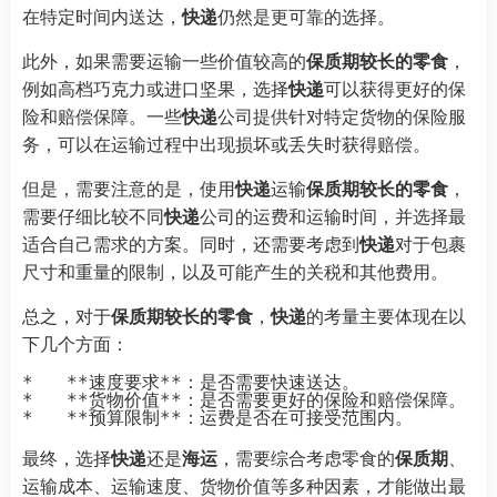
在特定时间内送达，
快递
仍然是更可靠的选择。
此外，如果需要运输一些价值较高的
保质期较长的零食
，
例如高档巧克力或进口坚果，选择
快递
可以获得更好的保
险和赔偿保障。一些
快递
公司提供针对特定货物的保险服
务，可以在运输过程中出现损坏或丢失时获得赔偿。
但是，需要注意的是，使用
快递
运输
保质期较长的零食
，
需要仔细比较不同
快递
公司的运费和运输时间，并选择最
适合自己需求的方案。同时，还需要考虑到
快递
对于包裹
尺寸和重量的限制，以及可能产生的关税和其他费用。
总之，对于
保质期较长的零食
，
快递
的考量主要体现在以
下几个方面：
*   **速度要求**：是否需要快速送达。

*   **货物价值**：是否需要更好的保险和赔偿保障。

最终，选择
快递
还是
海运
，需要综合考虑零食的
保质期
、
运输成本、运输速度、货物价值等多种因素，才能做出最