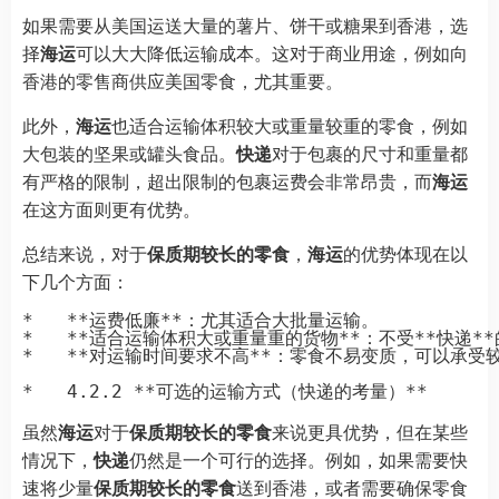
如果需要从美国运送大量的薯片、饼干或糖果到香港，选
择
海运
可以大大降低运输成本。这对于商业用途，例如向
香港的零售商供应美国零食，尤其重要。
此外，
海运
也适合运输体积较大或重量较重的零食，例如
大包装的坚果或罐头食品。
快递
对于包裹的尺寸和重量都
有严格的限制，超出限制的包裹运费会非常昂贵，而
海运
在这方面则更有优势。
总结来说，对于
保质期较长的零食
，
海运
的优势体现在以
下几个方面：
*   **运费低廉**：尤其适合大批量运输。

*   **适合运输体积大或重量重的货物**：不受**快递*
*   **对运输时间要求不高**：零食不易变质，可以承受
虽然
海运
对于
保质期较长的零食
来说更具优势，但在某些
情况下，
快递
仍然是一个可行的选择。例如，如果需要快
速将少量
保质期较长的零食
送到香港，或者需要确保零食