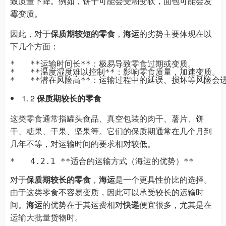
致质量下降。例如，饼干可能会受潮变软，面包可能会发
霉变质。
因此，对于
保质期较短的零食
，
海运
的劣势主要体现在以
下几个方面：
*   **运输时间长**：极易导致零食过期或变质。

*   **温度湿度难以控制**：影响零食质量，加速变质。

2
保质期较长的零食
这类零食通常指罐头食品、真空包装的肉干、薯片、饼
干、糖果、干果、坚果等。它们的保质期通常在几个月到
几年不等，对运输时间的要求相对较低。
对于
保质期较长的零食
，
海运
是一个更具性价比的选择。
由于这类零食不容易变质，因此可以承受较长的运输时
间。
海运
的优势在于其运费相对
快递
便宜很多，尤其是在
运输大批量货物时。