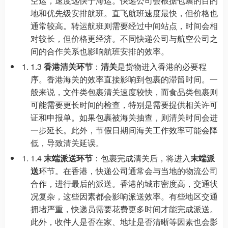
空运，速度远快于海运。快递公司会根据包裹的目的
地和优先级安排航班。直飞航班速度最快，但价格也
通常较高。转运航班则需要经过中间站点，时间会相
对较长，但价格更经济。不同快递公司与航空公司之
间的合作关系也影响航班安排的效率。
1.3
香港清关环节
：
清关
是货物进入香港的必要程
序。香港海关的效率直接影响到包裹的滞留时间。一
般来说，文件类包裹清关速度较快，而食品类包裹则
可能需要更长时间的检查，特别是需要提供相关许可
证和申报单。如果包裹被海关抽查，则清关时间会进
一步延长。此外，节假日期间海关工作效率可能会降
低，导致清关延误。
1.4
末端派送环节
：包裹完成清关后，将进入
末端派
送
环节。在香港，快递公司通常会与当地的物流公司
合作，进行最后的派送。香港的城市密度高，交通状
况复杂，这些因素都会影响派送效率。有些地区交通
拥堵严重，快递员需要花费更多时间才能完成派送。
此外，收件人是否在家、地址是否清晰等因素也会影