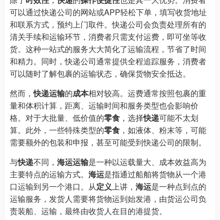
可以通过快递公司的网站或APP轻松下单，填写收货地址
和联系方式，预约上门取件。快递公司会负责处理所有的
清关手续和运输环节，消费者只需支付运费，即可坐等收
货。这种一站式的服务大大简化了运输流程，节省了时间
和精力。同时，快递公司通常提供全程追踪服务，消费者
可以随时了解包裹的运输状态，确保货物安全抵达。
然而，
快递运输
的
成本
相对较高。运费通常按照包裹的重
量和体积计算，距离、运输时间和服务类型也会影响价
格。对于大批量、低价值的
零食
，选择
快递
可能不太划
算。此外，一些特殊类型的
零食
，如液体、粉末等，可能
需要额外的包装和申报，甚至可能受到快递公司的限制。
与
快递
不同，
海运运输
是一种以运载量大、成本效益高为
主要特点的运输方式。
海运
是指通过船舶将货物从一个港
口运输到另一个港口。从
定义
上讲，
海运
是一种点到点的
运输服务，发货人需要将货物运到始发港，由货运公司负
责装船、运输，最终由收货人在目的港提货。