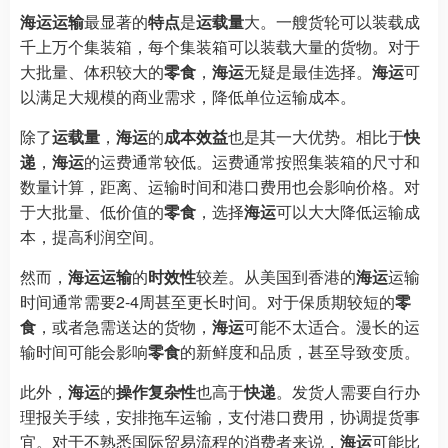
海运运输
最显著的
特点
是
运载量
大。一艘货轮可以装载成
千上万个集装箱，每个集装箱可以装载大量的货物。对于
大批量、体积较大的
零食
，
海运
无疑是最佳选择。
海运
可
以满足大规模的商业需求，降低单位运输成本。
除了
运载量
，
海运
的
成本效益
也是其一大优势。相比于
快
递
，
海运
的运费通常较低。运费通常按照集装箱的尺寸和
数量计算，距离、运输时间和港口费用也会影响价格。对
于大批量、低价值的
零食
，选择
海运
可以大大降低运输成
本，提高利润空间。
然而，
海运运输
的
时效性
较差。从美国到香港的
海运
运输
时间通常需要2-4周甚至更长时间。对于保质期较短的
零
食
，或者急需送达的货物，
海运
可能不太适合。漫长的运
输时间可能会影响
零食
的新鲜度和品质，甚至导致变质。
此外，
海运
的
操作复杂性
也高于
快递
。发货人需要自行办
理报关手续，安排拖车运输，支付港口费用，协调提货事
宜。对于不熟悉国际贸易流程的消费者来说，
海运
可能比