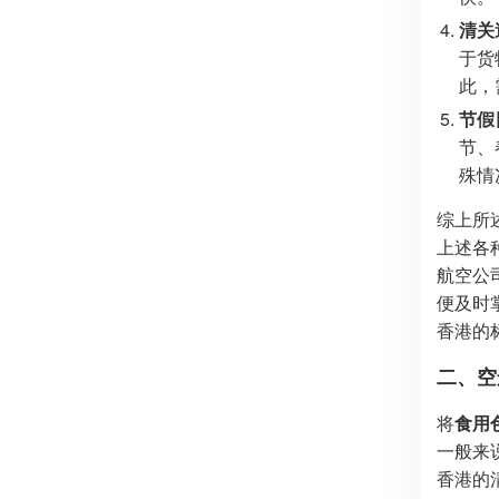
清关
于货
此，
节假
节、
殊情
综上所
上述各
航空公
便及时
香港的
二、空
将
食用
一般来
香港的