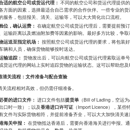
合适的航空公司或货运代理：
不同的航空公司和货运代理提供的
各方面的因素，选择最适合自己需求的合作伙伴。一些专业的货
的服务，包括报关、清关、运输等，可以大大简化出口流程。
舱位，确认运费：
在确定航空公司或货运代理后，需要提前预订
、运输距离以及燃油附加费等因素的影响。最好多方比较，争取
物运送至指定机场：
按照航空公司或货运代理的要求，将包装好
车辆和人员，确保货物能够按时送达。
运输追踪：
货物发出后，可以向航空公司或货运代理索取运单号（Air 
或货运代理的网站上实时追踪货物的运输状态。这可以帮助您及
港清关流程：文件准备与配合查验
清关流程相对高效，但仍需仔细准备。
必要的进口文件：
进口文件包括
提货单
（Bill of Lading，
出口时一致）；以及
香港进口许可证
（Import Licenc
有文件与实际货物相符，并提前准备齐全，可以大大加快清关速
港海关申报：
在货物抵达香港后，需要向香港海关进行申报。通