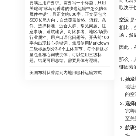
要满足用户要求。需要写一个标题，只用
取决于
关键词“冰岛到香港的快递运输中怎么防金
属件生锈”，且正文约800字，正文要包含
空运
是
SEO长尾方向，自然覆盖价格、流程、条
件、选择标准、适合人群、常见问题、注
相比，
意事项、避坑建议、对比参考、地区/场景/
场，然
行业属性、用户口语化问题等。开头前100
字内出现核心关键词，然后使用Markdown
因此，
二级标题划分3-6个主体章节，每个标题尽
量包含核心词或变体，可以使用三级标
那么，
题。结尾可用总结。需要具体有逻辑。
键因素
美国布料从香港到内地用哪种运输方式
始发
地址
的空
选择
完善
至关
航班
快。