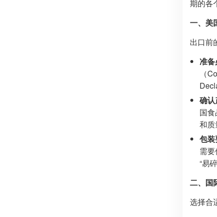
期的各
一、美
出口前
准备
（C
De
确认
国食
和质
包装
需要
“易
二、国
选择合