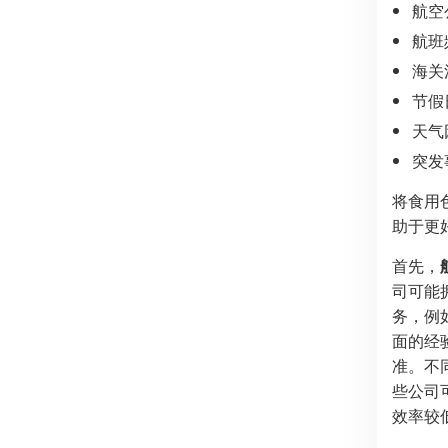
航空
航班
海关
节假
天气
突发
将食用
助于更
首先，
司可能
务，例
面的经
准。不
些公司
效率较