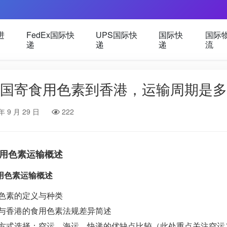
进
FedEx国际快
UPS国际快
国际快
国际
递
递
递
流
国寄食用色素到香港，运输周期是多
年 9 月 29 日
222
用色素运输概述
用色素运输概述
色素的定义与种类
与香港的食用色素法规差异简述
方式选择：空运、海运、快递的优缺点比较（此处重点关注空运