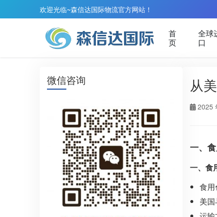
欢迎光临~森信达国际物流官方网站！
首
全球
页
口
微信咨询
从美
2025 
一、食
一、食
食用
美国
运输