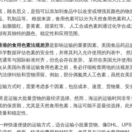
素，顾名思义，是指可以添加到食品中以改变或增强其颜色的物
品、乳制品等。 根据来源，食用色素可以分为天然食用色素和人
，如胭脂红、姜黄素、甜菜红等。 人工合成色素则通过化学合成
都有其独特的颜色、稳定性和应用范围。
香港的食用色素法规差异
是影响运输的重要因素。美国食品药品监督
科学数据评估色素的安全性，并将其列入允许使用的列表中。 然而，
然通常与国际标准对齐，但也会存在差异。 某些在美国允许使
在从美国向香港运输食用色素之前，务必仔细检查两地的法规差
的法律纠纷和货物滞留。例如，部分偶氮类人工色素，虽然在美
运输方式时，需要考虑多个因素，包括成本、速度、货物量、安
常是运输大批量货物的最经济选择。然而，海运的运输时间非常
素的保质期，尤其是天然食用色素，海运可能不是最佳选择。此
质量和稳定性。
一种快速便捷的运输方式，适合运输小批量货物。像DHL、UPS
关流程。然而，快递的费用相对较高，尤其是在运输大量货物时。