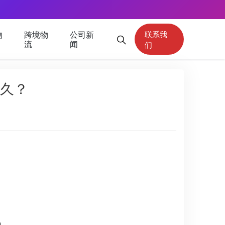
物
跨境物
公司新
联系我
流
闻
们
久？
）