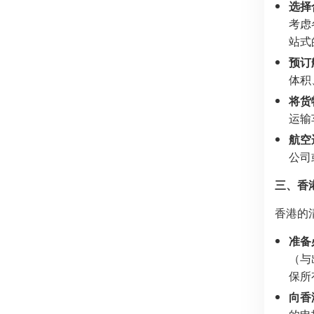
选择
考虑
站式
预订
体积
将货
运输
航空
公司
三、香
香港的
准备
（与
保所
向香