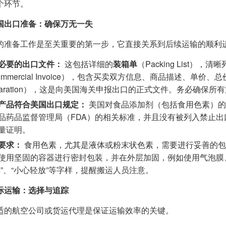
个环节。
国出口准备：确保万无一失
的准备工作是至关重要的第一步，它直接关系到后续运输的顺利
必要的出口文件：
这包括详细的
装箱单
（Packing List
ommercial Invoice），包含买卖双方信息、商品描述、单
claration），这是向美国海关申报出口的正式文件。务必确
产品符合美国出口规定：
美国对食品添加剂（包括食用色素）的
品药品监督管理局（FDA）的相关标准，并且没有被列入禁止
量证明。
要求：
食用色素，尤其是液体或粉末状色素，需要进行妥善的包
使用坚固的容器进行密封包装，并在外层加固，例如使用气泡膜
碎”、“小心轻放”等字样，提醒搬运人员注意。
际运输：选择与追踪
适的航空公司或货运代理是保证运输效率的关键。