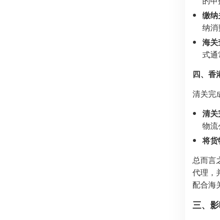
的申
缴纳
纳消
海关
式通
四、香
清关完
清关
物流
将货
总而言
代理，
配合海
三、影