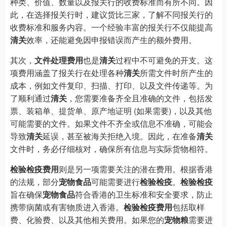
种类、价值、数量以及报关行的收费标准而有所不同。因
此，在选择报关行时，建议货比三家，了解不同报关行的
收费标准和服务内容。一个经验丰富的报关行不仅能提高
清关
效率，还能避免因申报错误而产生的额外费用。
其次，
文件处理费用
也是
清关
过程中不可避免的开支。这
项费用涵盖了报关行在处理各种
清关
所需文件时所产生的
成本，例如文件复印、扫描、打印、以及文件传递等。为
了顺利通过
清关
，您需要准备齐全且准确的文件，包括发
票、装箱单、提货单、原产地证明 (如果需要)，以及其他
可能需要的文件。如果文件不齐全或信息不准确，可能会
导致
清关
延误，甚至被海关拒绝入境。因此，在准备
清关
文件时，务必仔细核对，确保所有信息与实际货物相符。
检验检疫费用
则是另一项需要关注的潜在费用。根据香港
的法规，部分
宠物食品
可能需要进行
检验检疫
。
检验检疫
旨在确保
宠物食品
符合香港的卫生标准和安全要求，防止
携带病菌或有害物质进入香港。
检验检疫费用
包括取样
费、化验费、以及其他相关费用。如果您的
宠物粮
需要进