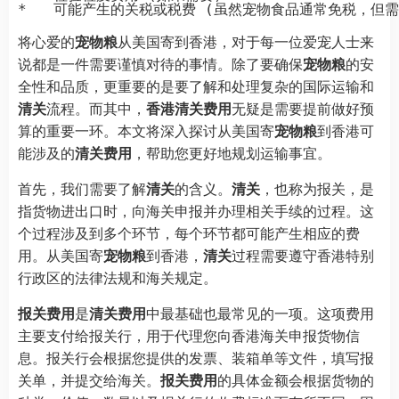
将心爱的
宠物粮
从美国寄到香港，对于每一位爱宠人士来
说都是一件需要谨慎对待的事情。除了要确保
宠物粮
的安
全性和品质，更重要的是要了解和处理复杂的国际运输和
清关
流程。而其中，
香港清关费用
无疑是需要提前做好预
算的重要一环。本文将深入探讨从美国寄
宠物粮
到香港可
能涉及的
清关费用
，帮助您更好地规划运输事宜。
首先，我们需要了解
清关
的含义。
清关
，也称为报关，是
指货物进出口时，向海关申报并办理相关手续的过程。这
个过程涉及到多个环节，每个环节都可能产生相应的费
用。从美国寄
宠物粮
到香港，
清关
过程需要遵守香港特别
行政区的法律法规和海关规定。
报关费用
是
清关费用
中最基础也最常见的一项。这项费用
主要支付给报关行，用于代理您向香港海关申报货物信
息。报关行会根据您提供的发票、装箱单等文件，填写报
关单，并提交给海关。
报关费用
的具体金额会根据货物的