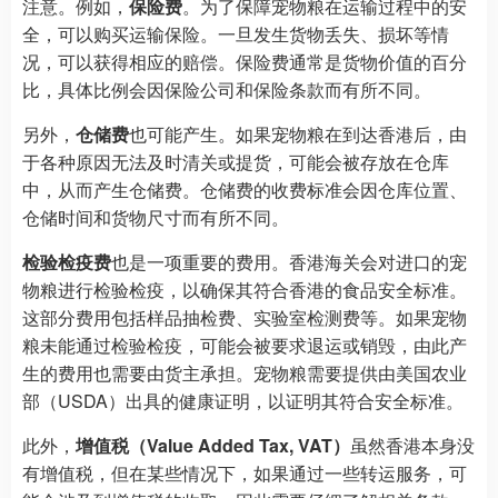
注意。例如，
保险费
。为了保障宠物粮在运输过程中的安
全，可以购买运输保险。一旦发生货物丢失、损坏等情
况，可以获得相应的赔偿。保险费通常是货物价值的百分
比，具体比例会因保险公司和保险条款而有所不同。
另外，
仓储费
也可能产生。如果宠物粮在到达香港后，由
于各种原因无法及时清关或提货，可能会被存放在仓库
中，从而产生仓储费。仓储费的收费标准会因仓库位置、
仓储时间和货物尺寸而有所不同。
检验检疫费
也是一项重要的费用。香港海关会对进口的宠
物粮进行检验检疫，以确保其符合香港的食品安全标准。
这部分费用包括样品抽检费、实验室检测费等。如果宠物
粮未能通过检验检疫，可能会被要求退运或销毁，由此产
生的费用也需要由货主承担。宠物粮需要提供由美国农业
部（USDA）出具的健康证明，以证明其符合安全标准。
此外，
增值税（Value Added Tax, VAT）
虽然香港本身没
有增值税，但在某些情况下，如果通过一些转运服务，可