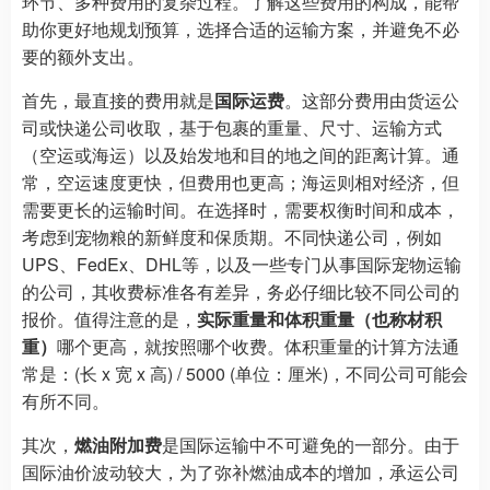
环节、多种费用的复杂过程。了解这些费用的构成，能帮
助你更好地规划预算，选择合适的运输方案，并避免不必
要的额外支出。
首先，最直接的费用就是
国际运费
。这部分费用由货运公
司或快递公司收取，基于包裹的重量、尺寸、运输方式
（空运或海运）以及始发地和目的地之间的距离计算。通
常，空运速度更快，但费用也更高；海运则相对经济，但
需要更长的运输时间。在选择时，需要权衡时间和成本，
考虑到宠物粮的新鲜度和保质期。不同快递公司，例如
UPS、FedEx、DHL等，以及一些专门从事国际宠物运输
的公司，其收费标准各有差异，务必仔细比较不同公司的
报价。值得注意的是，
实际重量和体积重量（也称材积
重）
哪个更高，就按照哪个收费。体积重量的计算方法通
常是：(长 x 宽 x 高) / 5000 (单位：厘米)，不同公司可能会
有所不同。
其次，
燃油附加费
是国际运输中不可避免的一部分。由于
国际油价波动较大，为了弥补燃油成本的增加，承运公司