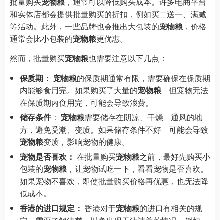
批量购买
宠物粮
，通常可以降低购买成本。许多电商平台
和实体店都会提供批量购买的折扣，例如买二送一、满减
等活动。此外，一些品牌也会推出大包装的
宠物粮
，价格
通常会比小包装的
宠物粮
更优惠。
然而，批量购买
宠物粮
也需要注意以下几点：
保质期：
宠物粮
的保质期通常有限，需要确保在保质期
内能够食用完。如果购买了大量的
宠物粮
，但宠物无法
在保质期内食用完，可能会导致浪费。
储存条件：
宠物粮
需要储存在阴凉、干燥、通风的地
方，避免受潮、变质。如果储存条件不好，可能会导致
宠物粮
变质，影响宠物的健康。
宠物是否喜欢：
在批量购买
宠物粮
之前，最好先购买小
包装的
宠物粮
，让宠物试吃一下，看看宠物是否喜欢。
如果宠物不喜欢，即使批量购买价格再优惠，也无法降
低成本。
香港的进口规定：
香港对于
宠物粮
的进口有相关的规