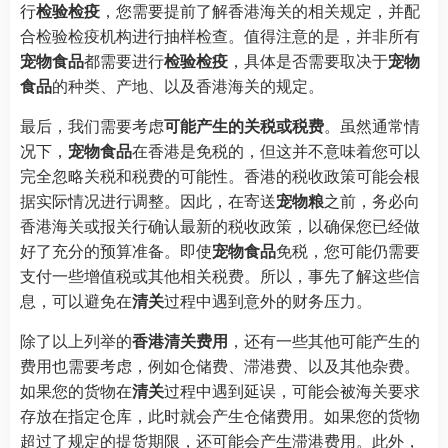
行
检验检疫
，您需要提前了解香港海关的相关规定，并配
合检验检疫机构进行抽样检查。值得注意的是，并非所有
宠物食品
都需要进行
检验检疫
，具体是否需要取决于
宠物
食品
的种类、产地、以及香港海关的规定。
最后，我们需要考虑
可能产生的关税或税费
。虽然通常情
况下，
宠物食品
在香港是免税的，但这并不意味着您可以
完全忽略关税和税费的可能性。香港的税收政策可能会根
据实际情况进行调整。因此，在寄送
宠物粮
之前，务必向
香港海关或报关行确认最新的税收政策，以确保您已经做
好了充分的预算准备。即使
宠物食品
免税，您可能仍需要
支付一些增值税或其他相关税费。所以，事先了解这些信
息，可以避免在
清关
过程中遇到意外的财务压力。
除了以上列举的
香港清关费用
，还有一些其他可能产生的
费用也需要考虑，例如仓储费、滞港费、以及其他杂费。
如果您的货物在
清关
过程中遇到延误，可能会被海关要求
存放在指定仓库，此时就会产生仓储费用。如果您的货物
超过了规定的提货期限，还可能会产生滞港费用。此外，