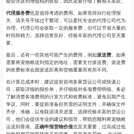
能会涉及到增值税的收取，因此需要仔细了解相关条款。
代理服务费
也是值得考虑的费用。如果觉得自行处理报
关、清关等手续过于繁琐，可以委托专业的代理公司代为
办理。代理公司会收取一定的服务费，但可以节省大量的
时间和精力。选择信誉良好、经验丰富的代理公司至关重
要。
最后，还有一些其他可能产生的费用，例如
派送费
。如果
需要将宠物粮送到指定的地址，需要支付派送费。派送费
的收费标准会因派送距离和货物重量而有所不同。
在计算总成本时，建议提前咨询多家货运公司或快递公
司，获取详细的报价单，并仔细核对各项费用明细。务必
了解清楚各项费用的计算方式和收费标准，避免后期产生
争议。同时，要提前准备好所需的证明文件，并确保文件
齐全、准确，以免耽误清关进度。选择经验丰富的货运公
司，他们会提供专业的建议和指导，帮助您顺利将宠物粮
运送到香港。
正确申报货物价值
也至关重要，过高或过低
的申报都可能导致海关的审查，甚至产生罚款。 在运输