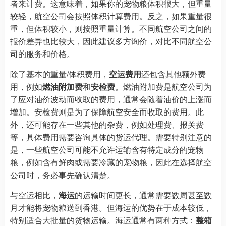
者来计费。这意味着，如果你的宠物粮体积很大，但重量
较轻，航空公司会按照体积计算费用。反之，如果重量很
重，但体积较小，则按照重量计算。不同航空公司之间的
报价差异也比较大，因此建议多方询价，对比不同航空公
司的服务和价格。
除了基本的重量/体积费用，
空运费用
还包含其他额外费
用，例如
燃油附加费
和
安检费
。燃油附加费是航空公司为
了应对油价波动而收取的费用，通常会随着油价的上涨而
增加。安检费则是为了保障航空安全而收取的费用。此
外，还可能存在一些其他的杂费，例如处理费、报关费
等，具体费用需要咨询具体的货运代理。需要特别注意的
是，一些航空公司可能不允许运输含有特定成分的宠物
粮，例如含有鲜肉或需要冷藏的宠物粮，因此在选择航空
公司时，务必事先确认清楚。
与空运相比，
海运
的运输时间更长，通常需要数周甚至数
月才能将宠物粮送到香港。但海运的优势在于成本较低，
特别适合大批量的货物运输。海运通常有两种方式：
整箱