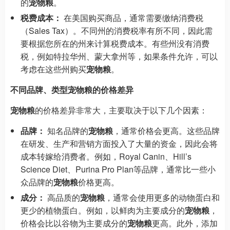
的
宠物粮
。
税费成本：
在美国购买商品，通常需要缴纳消费税
（Sales Tax）。不同州的消费税率有所不同，因此需
要根据您所在的州来计算税费成本。有些州没有消费
税，例如特拉华州、蒙大拿州等，如果条件允许，可以
考虑在这些州购买
宠物粮
。
不同品牌、类型宠物粮的价格差异
宠物粮
的价格差异非常大，主要取决于以下几个因素：
品牌：
知名品牌的
宠物粮
，通常价格会更高。这些品牌
在研发、生产和营销方面投入了大量的资金，因此会将
成本转嫁给消费者。例如，Royal Canin、Hill’s
Science Diet、Purina Pro Plan等品牌，通常比一些小
众品牌的
宠物粮
价格更高。
成分：
高品质的
宠物粮
，通常会使用更多的动物蛋白和
更少的植物蛋白。例如，以鲜肉为主要成分的
宠物粮
，
价格会比以谷物为主要成分的
宠物粮
更高。此外，添加