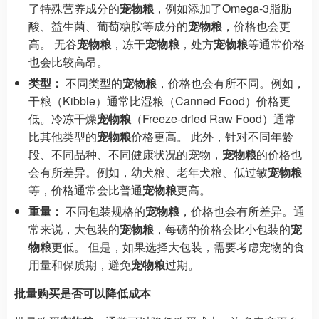
了特殊营养成分的
宠物粮
，例如添加了Omega-3脂肪
酸、益生菌、葡萄糖胺等成分的
宠物粮
，价格也会更
高。 无谷
宠物粮
，冻干
宠物粮
，处方
宠物粮
等通常价格
也会比较高昂。
类型：
不同类型的
宠物粮
，价格也会有所不同。例如，
干粮（Kibble）通常比湿粮（Canned Food）价格更
低。冷冻干燥
宠物粮
（Freeze-dried Raw Food）通常
比其他类型的
宠物粮
价格更高。 此外，针对不同年龄
段、不同品种、不同健康状况的宠物，
宠物粮
的价格也
会有所差异。例如，幼犬粮、老年犬粮、低过敏
宠物粮
等，价格通常会比普通
宠物粮
更高。
重量：
不同包装规格的
宠物粮
，价格也会有所差异。通
常来说，大包装的
宠物粮
，每磅的价格会比小包装的
宠
物粮
更低。 但是，如果选择大包装，需要考虑宠物的食
用量和保质期，避免
宠物粮
过期。
批量购买是否可以降低成本