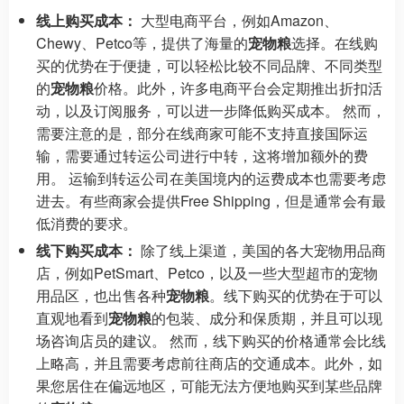
线上购买成本：
大型电商平台，例如Amazon、
Chewy、Petco等，提供了海量的
宠物粮
选择。在线购
买的优势在于便捷，可以轻松比较不同品牌、不同类型
的
宠物粮
价格。此外，许多电商平台会定期推出折扣活
动，以及订阅服务，可以进一步降低购买成本。 然而，
需要注意的是，部分在线商家可能不支持直接国际运
输，需要通过转运公司进行中转，这将增加额外的费
用。 运输到转运公司在美国境内的运费成本也需要考虑
进去。有些商家会提供Free Shipping，但是通常会有最
低消费的要求。
线下购买成本：
除了线上渠道，美国的各大宠物用品商
店，例如PetSmart、Petco，以及一些大型超市的宠物
用品区，也出售各种
宠物粮
。线下购买的优势在于可以
直观地看到
宠物粮
的包装、成分和保质期，并且可以现
场咨询店员的建议。 然而，线下购买的价格通常会比线
上略高，并且需要考虑前往商店的交通成本。此外，如
果您居住在偏远地区，可能无法方便地购买到某些品牌