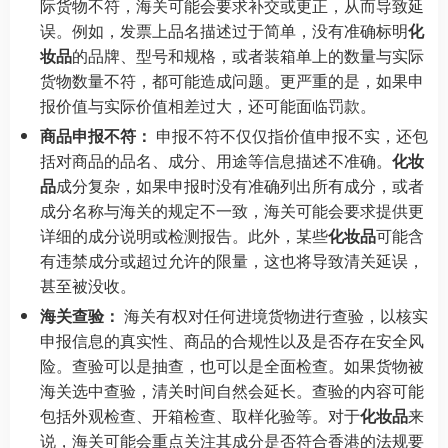
际货物不符，海关可能会要求补交或更正，从而导致延
误。例如，发票上品名描述过于简单，没有准确标明
化
妆品
的品牌、型号和规格，或者装箱单上的数量与实际
货物数量不符，都可能造成问题。更严重的是，如果申
报价值与实际价值相差过大，还可能面临罚款。
商品申报不符：
申报不符不仅仅指价值申报不实，还包
括对商品的品名、成分、用途等信息描述不准确。
化妆
品
成分复杂，如果申报时没有准确列出所有成分，或者
成分名称与海关的规定不一致，海关可能会要求提供更
详细的成分说明或检测报告。此外，某些
化妆品
可能含
有违禁成分或超过允许的限量，这也将导致清关延误，
甚至被没收。
海关查验：
海关有权对任何进境货物进行查验，以核实
申报信息的真实性、商品的合规性以及是否存在安全风
险。查验可以是抽查，也可以是全面检查。如果货物被
海关选中查验，清关时间自然会延长。查验的内容可能
包括外观检查、开箱检查、取样化验等。对于
化妆品
来
说，海关可能会重点关注其成分是否符合香港的法规要