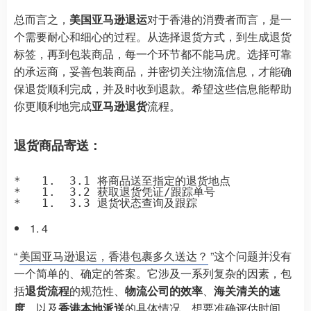
总而言之，
美国亚马逊退运
对于香港的消费者而言，是一
个需要耐心和细心的过程。从选择退货方式，到生成退货
标签，再到包装商品，每一个环节都不能马虎。选择可靠
的承运商，妥善包装商品，并密切关注物流信息，才能确
保退货顺利完成，并及时收到退款。希望这些信息能帮助
你更顺利地完成
亚马逊退货
流程。
退货商品寄送：
*   1.  3.1 将商品送至指定的退货地点

*   1.  3.2 获取退货凭证/跟踪单号

4
“
美国亚马逊退运，香港包裹多久送达？
”这个问题并没有
一个简单的、确定的答案。它涉及一系列复杂的因素，包
括
退货流程
的规范性、
物流公司的效率
、
海关清关的速
度
、以及
香港本地派送
的具体情况。想要准确评估时间，