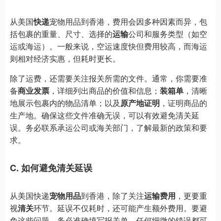
从美国
快递
宠物用品到香港，费用会因多种因素而异，包
括包裹的重量、尺寸、选择的
运输
公司和服务类型（如空
运或海运）。一般来说，空运速度快但费用较高，而海运
则相对经济实惠，但耗时更长。
除了运费，还需要关注报关所需的文件。通常，你需要准
备
商业发票
，详细列出商品的价值和信息；
装箱单
，清晰
地展示包裹内的物品清单；以及
原产地证明
，证明商品的
生产地。确保这些文件准确无误，可以有效避免清关延
误。务必联系承运公司或海关部门，了解最新的政策和要
求。
C. 如何避免清关延误
从美国快递
宠物用品
到香港，除了关注
运输费用
，更要重
视
清关
环节。延误不仅耗时，还可能产生额外费用。要避
免这些问题，务必准确填写报关单，任何细微的错误都可