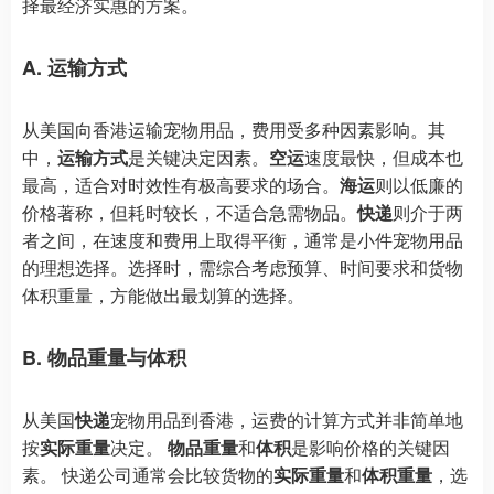
择最经济实惠的方案。
A. 运输方式
从美国向香港运输宠物用品，费用受多种因素影响。其
中，
运输方式
是关键决定因素。
空运
速度最快，但成本也
最高，适合对时效性有极高要求的场合。
海运
则以低廉的
价格著称，但耗时较长，不适合急需物品。
快递
则介于两
者之间，在速度和费用上取得平衡，通常是小件宠物用品
的理想选择。选择时，需综合考虑预算、时间要求和货物
体积重量，方能做出最划算的选择。
B. 物品重量与体积
从美国
快递
宠物用品到香港，运费的计算方式并非简单地
按
实际重量
决定。
物品重量
和
体积
是影响价格的关键因
素。 快递公司通常会比较货物的
实际重量
和
体积重量
，选