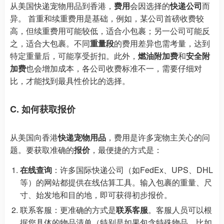
从美国快递宠物用品到香港，
费用
会因选择的
快递公司
而
异。 首重和续重费用是基础，例如，某公司首磅收费较
高，但续重费用可能较低，适合小包裹；另一公司可能反
之，适合大包裹。不同
重量段
的费用差异也需考量，达到
特定重量后，可能享受折扣。此外，
燃油附加费
和
安全附
加费
也会增加成本，各公司收费标准不一，需要仔细对
比，才能找到最具性价比的选择。
C. 如何获取报价
从美国向香港
快递宠物用品
，费用是许多宠物主关心的问
题。要获取准确的
报价
，最便捷的方式是：
在线查询
：许多国际快递公司（如FedEx、UPS、DHL
等）的网站都提供在线估算工具。输入包裹的重量、尺
寸、始发地和目的地，即可获得初步报价。
联系客服：更准确的方式是
联系客服
。客服人员可以根
据您具体的物品清单（特别是如果包含特殊物品，比如