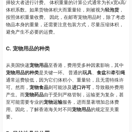
择较大者进行计费。 体积重量的计算公式通常为长x宽x高/
体积系数。如果货物体积大而重量轻，则被视为
轻泡货
，
按照体积重量收费。 因此，在邮寄宠物用品时，除了考虑
物品本身的重量，还需要注意包装方式，尽量压缩体积，
避免产生不必要的运费。
C. 宠物用品的种类
从美国快递
宠物用品
至香港，费用受多种因素影响，其中
宠物用品的种类
是关键一环。 普通的
玩具
、
食盆
和
牵引绳
通常运费较低，因为它们体积小、重量轻，且无需特殊许
可。然而，
宠物食品
则可能涉及
进口许可
，导致额外费用
产生。而
宠物药品
由于受到严格管制，运输更为复杂，甚
至可能需要专业的
宠物运输
服务，进而显著增加总体费
用。因此，了解香港海关对不同
宠物用品
的规定至关重
要。