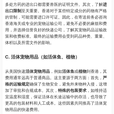
多处方药的进出口都需要兽医的证明文件。其次，了解
进
出口限制
至关重要。香港对于某些特定成分的药物有严格
的管制，可能需要进口许可证。因此，在寄送前务必咨询
香港海关或专业的宠物运输公司，避免不必要的麻烦和费
用，并选择信誉良好的快递公司，了解其宠物药品运输政
策和收费标准。最终的运输费用会受到药品种类、重量、
体积以及所需文件的影响。
C. 活体宠物用品（如活体鱼、植物）
从美国快递
活体宠物用品
，例如
活体鱼
或
植物
到香港，其
费用通常远高于普通商品。这主要源于两方面：首先，
严
格的运输规定
确保了生物安全，避免外来物种入侵，这增
加了审批和合规成本。其次，
特殊的包装要求
，如维持适
宜温度和湿度，保证活体在长途运输中的存活，也导致了
更高的包装材料和人工成本。这些因素共同推高了活体宠
物用品的快递费用。