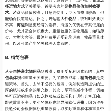
择运输方式
至关重要。首要考虑的是
物品价值
和
时效要
求
。若商品价值较高，且急需使用，空运虽费用较高，但
能确保快速送达。反之，若运输
大件物品
，或对时效要求
不高，
海运
则是更经济的选择。海运的优势在于其低廉的
价格，尤其适合体积庞大、重量较重的宠物用品，如猫爬
架、大型犬舍等。最终的费用还受到承运商、物品重量体
积、以及可能产生的关税等因素影响。
B. 精简包裹
从美国
快递宠物用品
到香港，费用受多种因素影响，其中
包裹体积
和重量至关重要。为了降低成本，
精简包裹
是关
键策略。首先，去除不必要的包装，例如制造商提供的过
厚的纸箱或多余的填充物。其次，尽可能减小体积，例如
将可压缩的物品（如宠物服装或软玩具）进行真空压缩。
即使重量不变，更小的体积也能显著降低
运费
，因为许多
快递公司会根据体积重量收费，取实际重量和体积重量中