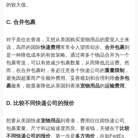
的较大值。
C. 合并包裹
对于居住在香港，又想从美国购买宠物用品的爱宠人士来
说，高昂的国际
快递费用
常常令人望而却步。
合并包裹
则
是一种降低成本的有效策略。通过将多个物品合并为一个
包裹寄送，可以有效减少包裹数量，从而降低总运费。然
而，在合并包裹时，务必注意各个快递公司的
重量限制
，
避免因超重而产生额外费用。妥善规划和合理利用
合并包
裹
服务，能显著降低从美国到香港
宠物用品
的
运输费用
。
D. 比较不同快递公司的报价
想要从美国快递
宠物用品
到香港，费用往往因快递公司、
包裹重量、尺寸和运输速度而异。要省钱，关键在于
比较
不同快递公司的报价
。第一步是
多方询价
，向如FedEx、