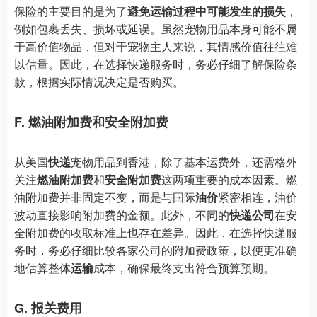
保险的主要目的是为了
避免运输过程中可能发生的损失
，
例如包裹丢失、损坏或延误。虽然宠物用品本身可能不属
于高价值物品，但对于宠物主人来说，其情感价值往往难
以估量。因此，在选择快递服务时，务必仔细了解保险条
款，根据实际情况决定是否购买。
F. 燃油附加费和安全附加费
从美国
快递
宠物用品到香港，除了基本运费外，还需格外
关注
燃油附加费
和
安全附加费
这两项重要的成本因素。燃
油附加费并非固定不变，而是与国际
油价
紧密相连，油价
波动直接影响附加费的金额。此外，不同的
快递公司
在安
全附加费的收取标准上也存在差异。因此，在选择快递服
务时，务必仔细比较各家公司的附加费政策，以便更准确
地估算整体
运输
成本，确保最终支出符合预算预期。
G. 报关费用