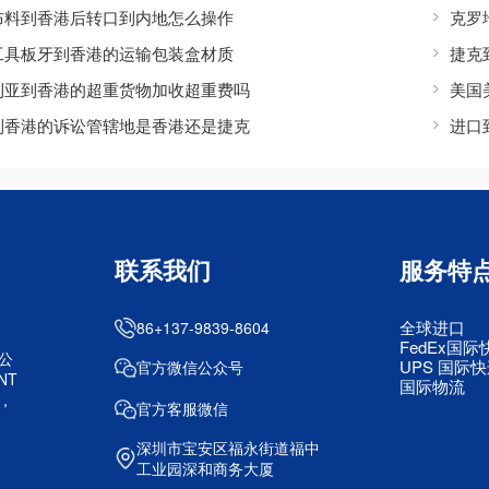
布料到香港后转口到内地怎么操作
克罗
工具板牙到香港的运输包装盒材质
捷克
利亚到香港的超重货物加收超重费吗
美国
到香港的诉讼管辖地是香港还是捷克
进口
联系我们
服务特
全球进口
86+137-9839-8604
FedEx国际
公
UPS 国际
官方微信公众号
NT
国际物流
，
官方客服微信
深圳市宝安区福永街道福中
工业园深和商务大厦