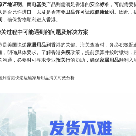
原产地证明
。而
电器类
产品则需满足香港的
安全标准
，可能需要
认是否允许进口，以及是否需要
卫生许可证
或
健康证明
。因此，
间
，确保货物顺利进入香港。
清关过程中可能遇到的问题及解决方案
节是美国快递
家居用品
到香港的关键。海关查验时，务必积极配
通，明确具体要求。了解香港
关税
政策，提前预算并按时缴纳，
关沟通，必要时可寻求专业
报关行
的协助，确保
家居用品
顺利入
国到香港快递运输家居用品清关时效分析