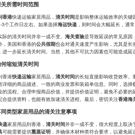
清关所需时间范围
到香港
快递运输家居用品，
清关时间
是影响整体运输效率的关键
1-3个工作日左右。如果选择
海运快递
，则时间会大幅延长，通常需
实际的清关时间并非一成不变。
海关查验
是导致延误的常见原因，
外，美国和香港的
公共假期
也会对通关速度产生影响，尤其是长
，进一步延长清关时间。当然，其他不可抗力因素也可能造成延
如何缩短清关时间
到香港
快递运输
家居用品，
清关时间
的长短直接影响收货效率。
括详细的商品描述、一致的商业发票和装箱单信息。同时，选择
业的流程。合理申报商品价值，并提供价值证明，避免不必要的
配合提供资料，也能有效加速清关进程。最后，密切关注
香港海
不同类型家居用品的清关注意事项
快递
家居用品到香港，
清关时间
并非一成不变，很大程度上取决
具
可能需要提供
熏蒸证明
，并确保木材种类符合要求，以避免延