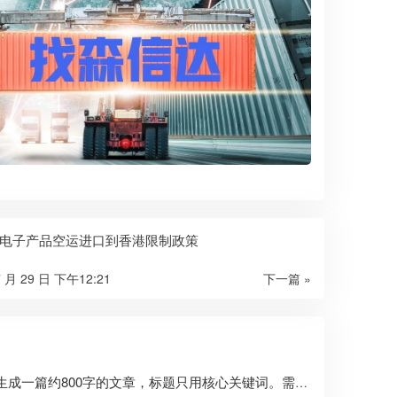
电子产品空运进口到香港限制政策
7 月 29 日 下午12:21
下一篇 »
需要生成一篇约800字的文章，标题只用核心关键词。需要包含正文，格式要求：标题，三个划线，正文，三个划线。正文需要覆盖SEO长尾方向，自然覆盖价格/流程等。开头段前100字出现核心关键词。使用##二级标题划分3-6个主体章节，每个##标题尽量包含核心词或变体。结尾段可用##总结。内容具体。