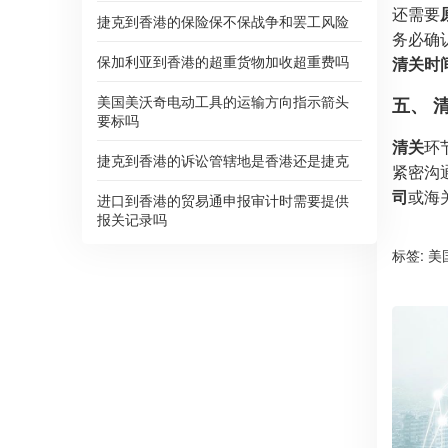
还需要
捷克到香港的保险保不保战争和罢工风险
务必确
保加利亚到香港的超重货物加收超重费吗
清关时
美国美沃奇电动工具的运输方向指示箭头
五、 
要标吗
清关
环
捷克到香港的诉讼管辖地是香港还是捷克
紧密沟
司
或海
进口到香港的贸易通申报审计时需要提供
报关记录吗
标签:
美