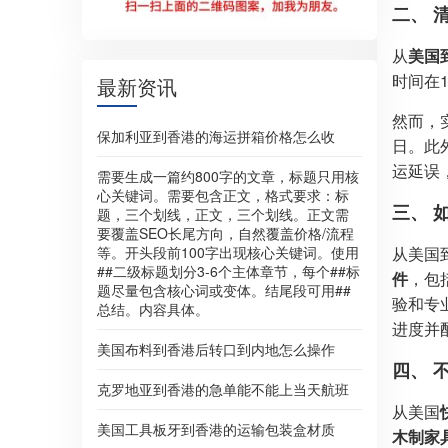
二、 
从
美国
时间在
最新资讯
然而，
保加利亚到香港的海运拼箱价格怎么收
日。此
运延误
需要生成一篇约800字的文章，标题只用核
心关键词。需要包含正文，格式要求：标
三、 
题，三个划线，正文，三个划线。正文需
要覆盖SEO长尾方向，自然覆盖价格/流程
等。开头段前100字出现核心关键词。使用
从美国
##二级标题划分3-6个主体章节，每个##标
件
，包
题尽量包含核心词或变体。结尾段可用##
验和专
总结。内容具体。
进度并
美国布料到香港后转口到内地怎么操作
四、 
克罗地亚到香港的急单能不能上当天航班
从美国
美国工具板牙到香港的运输包装盒材质
木制家