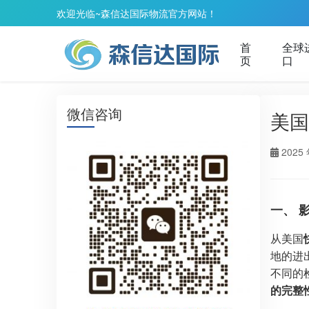
欢迎光临~森信达国际物流官方网站！
首
全球
页
口
微信咨询
美国
2025 
一、 
从美国
地的进
不同的
的完整