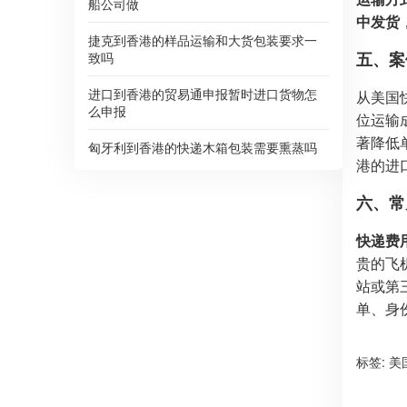
船公司做
中发货
捷克到香港的样品运输和大货包装要求一
五、案
致吗
进口到香港的贸易通申报暂时进口货物怎
从美国
么申报
位运输
著降低
匈牙利到香港的快递木箱包装需要熏蒸吗
港的进
六、常
快递费
贵的飞
站或第
单、身
标签:
美