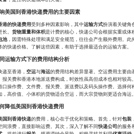
响美国到香港快递费用的主要因素
香港的快递费用
受到多种因素影响，其中
运输方式
扮演着关键角
更长。
货物重量和体积
是计费的核心，快递公司会根据实重或体
电池
，因需特殊处理和满足安全规范，往往会产生额外费用。此
终的快递价格。了解这些因素，有助于选择最适合的运输方案。
同运输方式下的费用结构分析
快递至香港，
空运
与
海运
的费用结构差异显著。空运费用主要由
、报关费和香港本地派送费构成，时效性虽高但成本也相对较高
港口操作费、文件费、报关费、派送费以及码头操作费。选择何
如，高价值、小体积的货物适合空运，而大宗货物则更适合海运
何降低美国到香港快递费用
美国到香港快递
的费用，核心在于优化和策略。首先，针对
包装
空间浪费，直接影响运费。其次，深入了解不同
快递公司
的服务
式
。提前进行
报关
，规避滞纳金风险。积极寻找并利用
优惠活动