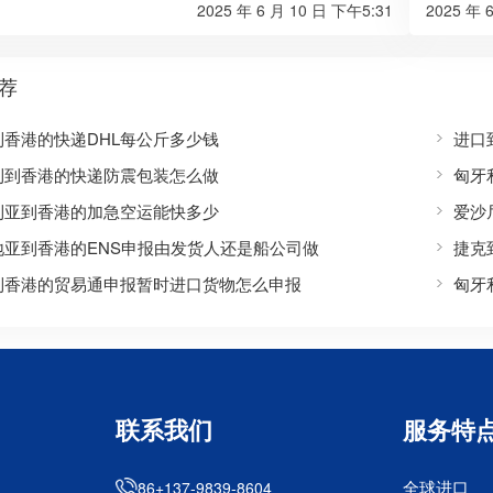
2025 年 6 月 10 日 下午5:31
2025 年 
荐
到香港的快递DHL每公斤多少钱
进口
利到香港的快递防震包装怎么做
匈牙
利亚到香港的加急空运能快多少
爱沙
地亚到香港的ENS申报由发货人还是船公司做
捷克
到香港的贸易通申报暂时进口货物怎么申报
匈牙
联系我们
服务特
全球进口
86+137-9839-8604